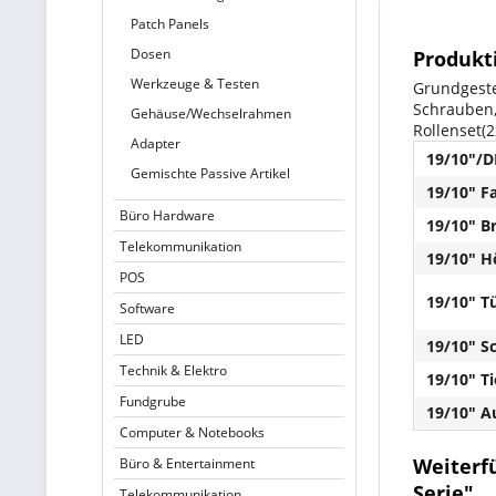
Patch Panels
Dosen
Produkt
Werkzeuge & Testen
Grundgeste
Schrauben,
Gehäuse/Wechselrahmen
Rollenset(
Adapter
19/10"/DI
Gemischte Passive Artikel
19/10" F
Büro Hardware
19/10" Br
Telekommunikation
19/10" H
POS
19/10" Tü
Software
LED
19/10" S
Technik & Elektro
19/10" Ti
Fundgrube
19/10" 
Computer & Notebooks
Weiterf
Büro & Entertainment
Serie"
Telekommunikation