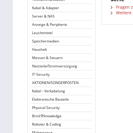
Fragen z
Kabel & Adapter
Weitere 
Server & NAS
Anzeige & Peripherie
Leuchtmittel
Speichermedien
Haushalt
Messen & Steuern
Netzteile/Stromversorgung
IT-Security
AKTIONEN/SONDERPOSTEN
Kabel - Verkabelung
Elektronische Bauteile
Physical Security
Brick’R’knowledge
Roboter & Coding
Makerspace