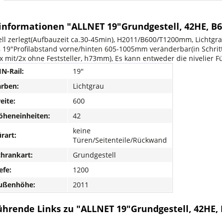
informationen "ALLNET 19"Grundgestell, 42HE, B6
ll zerlegt(Aufbauzeit ca.30-45min), H2011/B600/T1200mm, Lichtgra
 19"Profilabstand vorne/hinten 605-1005mm veränderbar(in Schrit
2x mit/2x ohne Feststeller, h73mm), Es kann entweder die nivelier
N-Rail:
19"
arben:
Lichtgrau
eite:
600
öheneinheiten:
42
keine
rart:
Türen/Seitenteile/Rückwand
chrankart:
Grundgestell
efe:
1200
Außenhöhe:
2011
ührende Links zu "ALLNET 19"Grundgestell, 42HE,