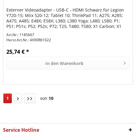
Externer Videoadapter - USB-C - HDMI Schwarz für Legion
Y720-15; Miix 520-12; Tablet 10; ThinkPad 11; A275; A285;
A475; A485; E48X; E58X; L380; L380 Yoga; L480; L580; P1;
P51; P51s; P52; P52s; P72; T25; T480; T580; X1 Carbon; X1
Extreme;...
Art.Nr.: 1185667
Herst.Art.Nr.:
4X90R61022
25,74 € *
In den
Warenkorb
1
von
10
Service Hotline