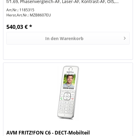
f/1.69, Phasenvergleich-AF, Laser-AF, Kontrast-AF, OIS,...
Art.Nr.: 1185315
Herst.Art.Nr.:
MZB8607EU
540,03 € *
In den
Warenkorb
AVM FRITZ!FON C6 - DECT-Mobilteil