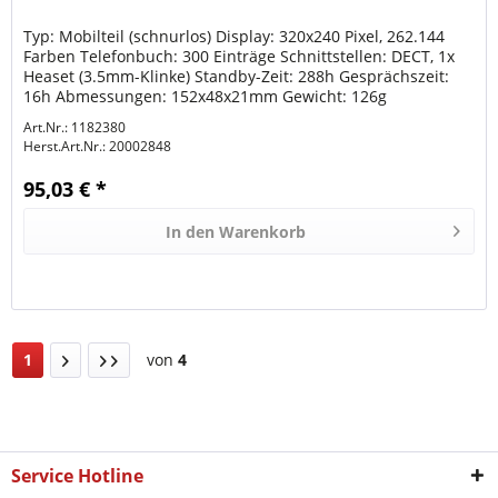
Typ: Mobilteil (schnurlos) Display: 320x240 Pixel, 262.144
Farben Telefonbuch: 300 Einträge Schnittstellen: DECT, 1x
Heaset (3.5mm-Klinke) Standby-Zeit: 288h Gesprächszeit:
16h Abmessungen: 152x48x21mm Gewicht: 126g
Besonderheiten:...
Art.Nr.: 1182380
Herst.Art.Nr.:
20002848
95,03 € *
In den
Warenkorb
1
von
4
Service Hotline