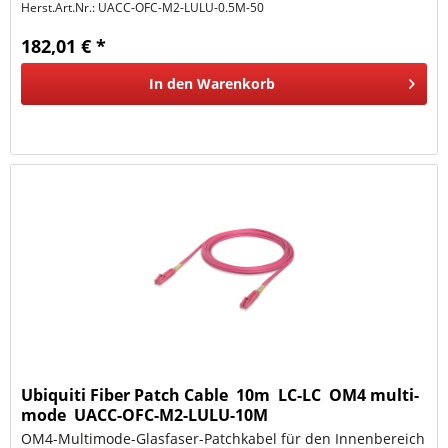
Herst.Art.Nr.:
UACC-OFC-M2-LULU-0.5M-50
182,01 € *
In den
Warenkorb
Ubiquiti Fiber Patch Cable  10m  LC-LC  OM4 multi-
mode  UACC-OFC-M2-LULU-10M
OM4-Multimode-Glasfaser-Patchkabel für den Innenbereich