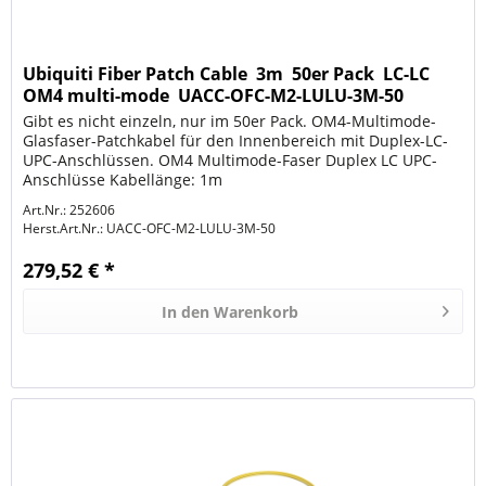
Ubiquiti Fiber Patch Cable  3m  50er Pack  LC-LC 
OM4 multi-mode  UACC-OFC-M2-LULU-3M-50
Gibt es nicht einzeln, nur im 50er Pack. OM4-Multimode-
Glasfaser-Patchkabel für den Innenbereich mit Duplex-LC-
UPC-Anschlüssen. OM4 Multimode-Faser Duplex LC UPC-
Anschlüsse Kabellänge: 1m
Art.Nr.: 252606
Herst.Art.Nr.:
UACC-OFC-M2-LULU-3M-50
279,52 € *
In den
Warenkorb