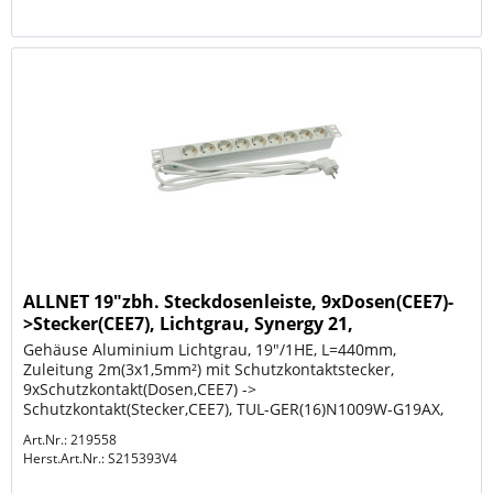
ALLNET 19"zbh. Steckdosenleiste, 9xDosen(CEE7)-
>Stecker(CEE7), Lichtgrau, Synergy 21,
Gehäuse Aluminium Lichtgrau, 19"/1HE, L=440mm,
Zuleitung 2m(3x1,5mm²) mit Schutzkontaktstecker,
9xSchutzkontakt(Dosen,CEE7) ->
Schutzkontakt(Stecker,CEE7), TUL-GER(16)N1009W-G19AX,
19" Winkel(nicht umbaubar),
Art.Nr.: 219558
Herst.Art.Nr.:
S215393V4