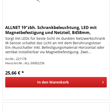
ALLNET 19"zbh. Schrankbeleuchtung, LED mit
Magnetbefestigung und Netzteil, B458mm,
Synergy 21
Sorgt mit LEDs für beste Sicht im dunklen Netzwerkschrank
IR-Sensor schaltet das Licht an mit dem Berührungsloser
Ein-/Ausschalter Inkl. Befestigungsmaterial Horizontal oder
vertikal installierbar via Magnetbefestigung. Zwei...
Art.Nr.: 221178
Herst.Art.Nr.:
ALL-S0002256
25,66 € *
In den
Warenkorb