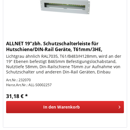
ALLNET 19"zbh. Schutzschalterleiste für
Hutschiene/DIN-Rail Geräte, T61mm/3HE,
Lichtgrau, Frontmonta
Lichtgrau ähnlich RAL7035, T61/B483/H128mm, wird an der
19" Ebenen befestigt B465mm Befestigungslochabstand,
Nutztiefe 58mm, Din-Railschiene T6mm zur Aufnahme von
Schutzschalter und anderen Din-Rail Geräten, Einbau
Lochgröße Front...
Art.Nr.: 232070
Herst.Art.Nr.:
ALL-S0002257
31,18 € *
In den
Warenkorb