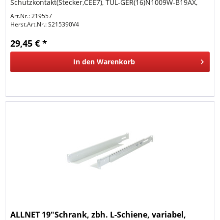
Schutzkontakt(Stecker,CEE7), TUL-GER(16)N1009W-B19AX,
19" Winkel(nicht umbaubar),
Art.Nr.: 219557
Herst.Art.Nr.:
S215390V4
29,45 € *
In den
Warenkorb
ALLNET 19"Schrank, zbh. L-Schiene, variabel,