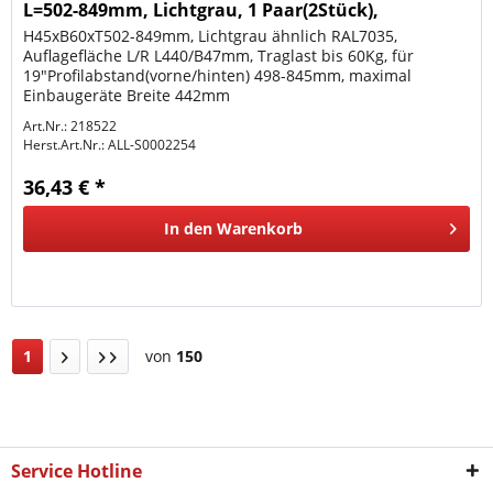
L=502-849mm, Lichtgrau, 1 Paar(2Stück),
H45xB60xT502-849mm, Lichtgrau ähnlich RAL7035,
Auflagefläche L/R L440/B47mm, Traglast bis 60Kg, für
19"Profilabstand(vorne/hinten) 498-845mm, maximal
Einbaugeräte Breite 442mm
Art.Nr.: 218522
Herst.Art.Nr.:
ALL-S0002254
36,43 € *
In den
Warenkorb
1
von
150
Service Hotline