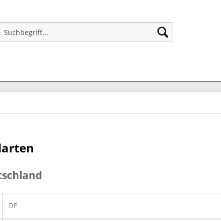
darten
tschland
DE