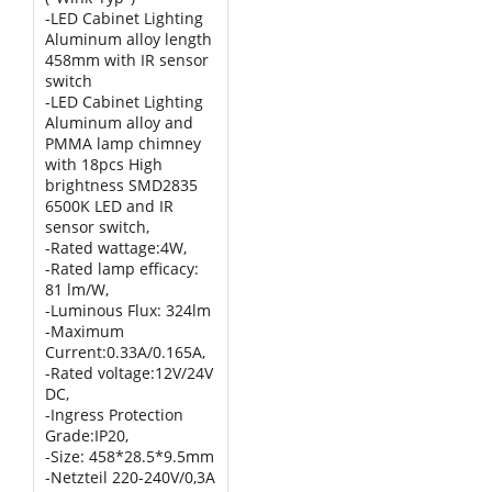
-LED Cabinet Lighting
Aluminum alloy length
458mm with IR sensor
switch
-LED Cabinet Lighting
Aluminum alloy and
PMMA lamp chimney
with 18pcs High
brightness SMD2835
6500K LED and IR
sensor switch,
-Rated wattage:4W,
-Rated lamp efficacy:
81 lm/W,
-Luminous Flux: 324lm
-Maximum
Current:0.33A/0.165A,
-Rated voltage:12V/24V
DC,
-Ingress Protection
Grade:IP20,
-Size: 458*28.5*9.5mm
-Netzteil 220-240V/0,3A