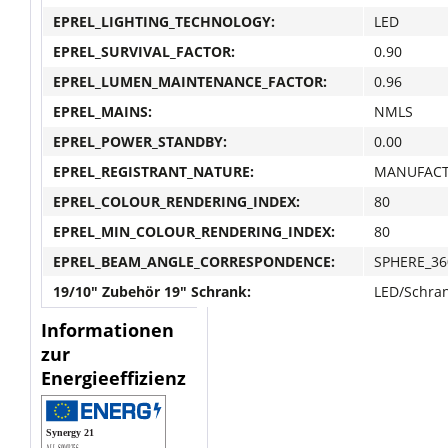
EPREL_LIGHTING_TECHNOLOGY:
LED
EPREL_SURVIVAL_FACTOR:
0.90
EPREL_LUMEN_MAINTENANCE_FACTOR:
0.96
EPREL_MAINS:
NMLS
EPREL_POWER_STANDBY:
0.00
EPREL_REGISTRANT_NATURE:
MANUFAC
EPREL_COLOUR_RENDERING_INDEX:
80
EPREL_MIN_COLOUR_RENDERING_INDEX:
80
EPREL_BEAM_ANGLE_CORRESPONDENCE:
SPHERE_36
19/10" Zubehör 19" Schrank:
LED/Schra
Informationen
zur
Energieeffizienz