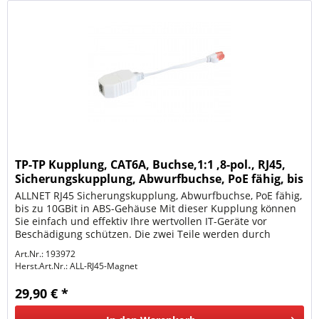
TP-TP Kupplung, CAT6A, Buchse,1:1 ,8-pol., RJ45,
Sicherungskupplung, Abwurfbuchse, PoE fähig, bis
zu
ALLNET RJ45 Sicherungskupplung, Abwurfbuchse, PoE fähig,
bis zu 10GBit in ABS-Gehäuse Mit dieser Kupplung können
Sie einfach und effektiv Ihre wertvollen IT-Geräte vor
Beschädigung schützen. Die zwei Teile werden durch
magnetische...
Art.Nr.: 193972
Herst.Art.Nr.:
ALL-RJ45-Magnet
29,90 € *