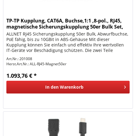
TP-TP Kupplung, CAT6A, Buchse,1:1 ,8-pol., RJ45,
magnetische Sicherungskupplung 50er Bulk Set,
Abwur
ALLNET RJ45 Sicherungskupplung 50er Bulk, Abwurfbuchse,
PoE fähig, bis zu 10GBit in ABS-Gehäuse Mit dieser
Kupplung können Sie einfach und effektiv Ihre wertvollen
IT-Geräte vor Beschädigung schützen. Die zwei Teile
werden durch...
Art.Nr.: 201008
Herst.Art.Nr.:
ALL-RJ45-Magnet50er
1.093,76 € *
In den
Warenkorb