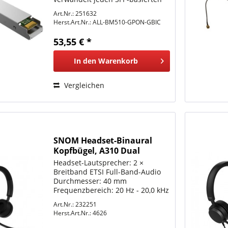
Router, Switch oder Gateway in
Art.Nr.: 251632
einen vollwertigen GPON-ONT
Herst.Art.Nr.:
ALL-BM510-GPON-GBIC
und ermöglicht eine schnelle
Glasfasereinführung ohne...
53,55 € *
In den
Warenkorb
Vergleichen
SNOM Headset-Binaural
Kopfbügel, A310 Dual
Headset-Lautsprecher: 2 ×
Breitband ETSI Full-Band-Audio
Durchmesser: 40 mm
Frequenzbereich: 20 Hz - 20,0 kHz
Mikrofon Passive
Art.Nr.: 232251
Nebengeräuschunterdrückung
Herst.Art.Nr.:
4626
Frequenzbereich: 100 Hz - 10,0
kHz Empfindlichkeit: -26 dBFS/Pa