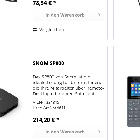
78,54 € *
In den
Warenkorb
Vergleichen
SNOM SP800
Das SP800 von Snom ist die
ideale Lösung für Unternehmen,
die ihre Mitarbeiter über Remote-
Desktop oder einen Softclient
über die Cloud anbinden
Art.Nr.: 231815
möchten, aber nicht auf ein
Herst.Art.Nr.:
4641
perfektes Audio verzichten
wollen. Ausgestattet mit den...
214,20 € *
In den
Warenkorb