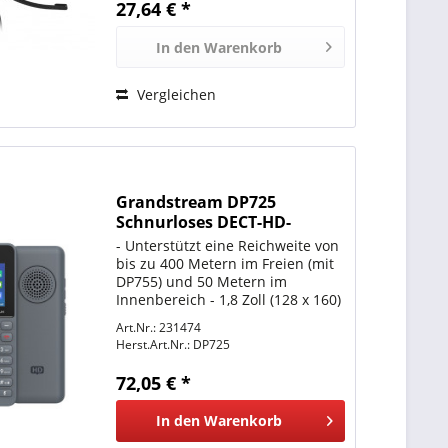
27,64 € *
Komfort 35 mm einstellbare...
In den
Warenkorb
Vergleichen
Grandstream DP725
Schnurloses DECT-HD-
Mobilteil
- Unterstützt eine Reichweite von
bis zu 400 Metern im Freien (mit
DP755) und 50 Metern im
Innenbereich - 1,8 Zoll (128 x 160)
Farb-TFT-LCD mit 2
Art.Nr.: 231474
programmierbaren Softkeys -
Herst.Art.Nr.:
DP725
Bietet 50 Stunden Gesprächszeit
und 500 Stunden Standby-Zeit -...
72,05 € *
In den
Warenkorb