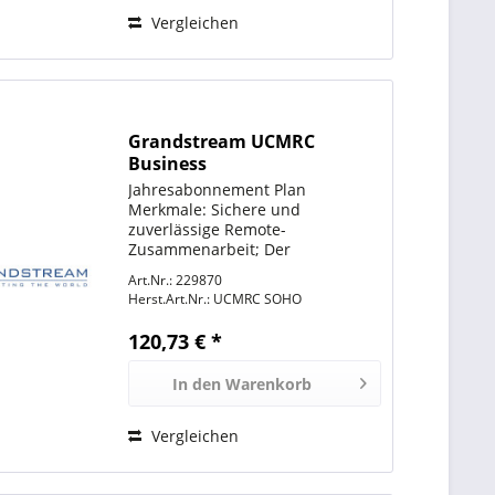
Vergleichen
Grandstream UCMRC
Business
Jahresabonnement Plan
Merkmale: Sichere und
zuverlässige Remote-
Zusammenarbeit; Der
cloudbasierte NAT-Firewall-
Art.Nr.: 229870
Traversal-Service läuft auf AWS
Herst.Art.Nr.:
UCMRC SOHO
mit einer Zuverlässigkeit von 99
% Produktive Meetings, Anrufe
120,73 € *
und Konferenzen mit der...
In den
Warenkorb
Vergleichen