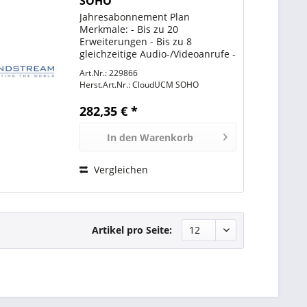
SOHO
Jahresabonnement Plan
Merkmale: - Bis zu 20
Erweiterungen - Bis zu 8
gleichzeitige Audio-/Videoanrufe -
1 GB Cloud-Speicher - Wave
Art.Nr.: 229866
Softphone App für Desktop,
Herst.Art.Nr.:
CloudUCM SOHO
Mobile & Web - Eingebauter SBC -
Umfassende UC-Funktionen -
282,35 € *
Kundenservice...
In den
Warenkorb
Vergleichen
Artikel pro Seite: