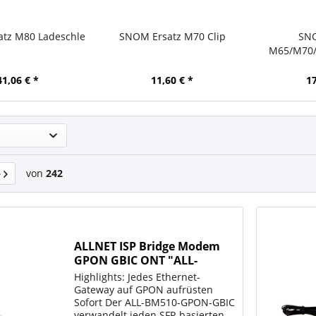
tz M80 Ladeschle
SNOM Ersatz M70 Clip
SN
M65/M70
Er
41,06 € *
11,60 € *
17
von
242
ALLNET ISP Bridge Modem
GPON GBIC ONT "ALL-
BM510-GPON-GBIC"
Highlights: Jedes Ethernet-
Gateway auf GPON aufrüsten
Sofort Der ALL-BM510-GPON-GBIC
verwandelt jeden SFP-basierten