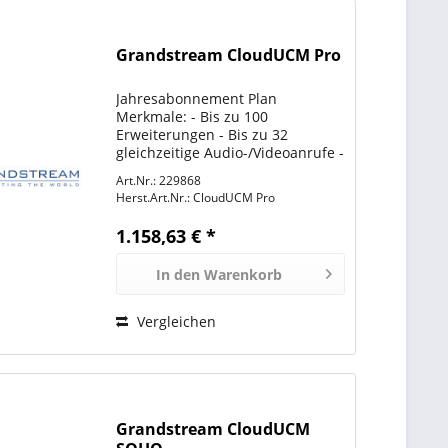
Grandstream CloudUCM Pro
Jahresabonnement Plan
Merkmale: - Bis zu 100
Erweiterungen - Bis zu 32
gleichzeitige Audio-/Videoanrufe -
4 GB Cloud-Speicher - Wave
Art.Nr.: 229868
Softphone App für Desktop,
Herst.Art.Nr.:
CloudUCM Pro
Mobile & Web - Eingebauter SBC -
Umfassende UC-Funktionen -
1.158,63 € *
Kundenservice...
In den
Warenkorb
Vergleichen
Grandstream CloudUCM