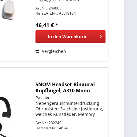
Multibandantenne für 5G / 4G /
Art.Nr.: 244065
GSM / WiFi / ISM Anwendungen
Herst.Art.Nr.:
ALL19104
Hybrid Linear Polarisation Multi-
Bänder 694-960MHz, 1450-
46,41 € *
2690MHz,...
In den
Warenkorb
Vergleichen
SNOM Headset-Binaural
Kopfbügel, A310 Mono
Passive
Nebengeräuschunterdrückung
Ohrpolster: 3-achsige Justierung,
weiches Kunstleder, Memory-
Schaum-Füllung, für ganztägige
Art.Nr.: 232249
Anwendung entwickelt,
Herst.Art.Nr.:
4624
austauschbar Stirnband:
gepolstert für langanhaltenden