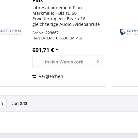
Plus
Jahresabonnement Plan
Merkmale: - Bis zu 50
Erweiterungen - Bis zu 16
gleichzeitige Audio-/Videoanrufe -
2 GB Cloud-Speicher - Wave
Art.Nr.: 229867
Softphone App für Desktop,
Herst.Art.Nr.:
CloudUCM Plus
Mobile & Web - Eingebauter SBC -
Umfassende UC-Funktionen -
601,71 € *
Kundenservice...
In den
Warenkorb
Vergleichen
von
242