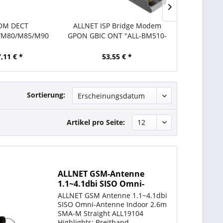
OM DECT
ALLNET ISP Bridge Modem
tiptel Ersa
/M80/M85/M90
GPON GBIC ONT "ALL-BM510-
tip
satzakku
GPON-GBIC"
,11 € *
53,55 € *
18,
Sortierung:
Artikel pro Seite:
ALLNET GSM-Antenne
1.1~4.1dbi SISO Omni-
Antenna Indoor 2,6m SMA-
ALLNET GSM Antenne 1.1~4.1dbi
M Gerade ALL19104
SISO Omni-Antenne Indoor 2.6m
SMA-M Straight ALL19104
Highlights: Breitband-