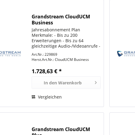
Grandstream CloudUCM
Business
Jahresabonnement Plan
Merkmale: - Bis zu 200
Erweiterungen - Bis zu 64
gleichzeitige Audio-/Videoanrufe -
10 GB Cloud-Speicher - Wave
Art.Nr.: 229869
Softphone App für Desktop,
Herst.Art.Nr.:
CloudUCM Business
Mobile & Web - Eingebauter SBC -
Umfassende UC-Funktionen -
1.728,63 € *
Kundenservice...
In den
Warenkorb
Vergleichen
Grandstream CloudUCM