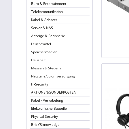
Büro & Entertainment
Telekommunikation
Kabel & Adapter
Server & NAS
Anzeige & Peripherie
Leuchtmittel
Speichermedien
Haushalt
Messen & Steuern
Netzteile/Stromversorgung
IT-Security
AKTIONEN/SONDERPOSTEN
Kabel - Verkabelung
Elektronische Bauteile
Physical Security
Brick’R’knowledge