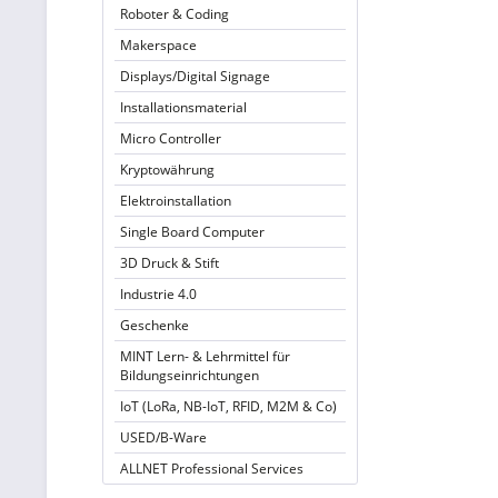
Roboter & Coding
Makerspace
Displays/Digital Signage
Installationsmaterial
Micro Controller
Kryptowährung
Elektroinstallation
Single Board Computer
3D Druck & Stift
Industrie 4.0
Geschenke
MINT Lern- & Lehrmittel für
Bildungseinrichtungen
IoT (LoRa, NB-IoT, RFID, M2M & Co)
USED/B-Ware
ALLNET Professional Services