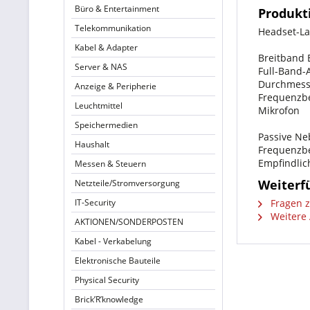
Büro & Entertainment
Produkt
Telekommunikation
Headset-La
Kabel & Adapter
Breitband 
Server & NAS
Full-Band-
Durchmess
Anzeige & Peripherie
Frequenzbe
Leuchtmittel
Mikrofon
Speichermedien
Passive N
Haushalt
Frequenzbe
Empfindlic
Messen & Steuern
Weiterf
Netzteile/Stromversorgung
IT-Security
Fragen z
Weitere 
AKTIONEN/SONDERPOSTEN
Kabel - Verkabelung
Elektronische Bauteile
Physical Security
Brick’R’knowledge