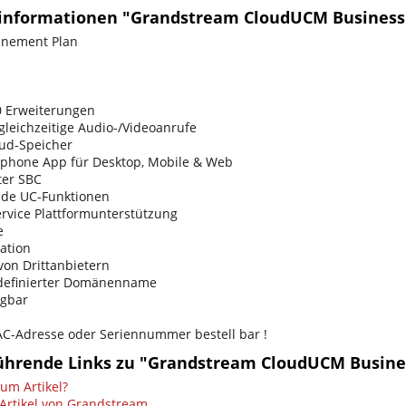
informationen "Grandstream CloudUCM Business
nnement Plan
00 Erweiterungen
 gleichzeitige Audio-/Videoanrufe
oud-Speicher
tphone App für Desktop, Mobile & Web
ter SBC
nde UC-Funktionen
rvice Plattformunterstützung
e
ration
von Drittanbietern
rdefinierter Domänenname
ügbar
C-Adresse oder Seriennummer bestell bar !
ührende Links zu "Grandstream CloudUCM Busine
um Artikel?
Artikel von Grandstream