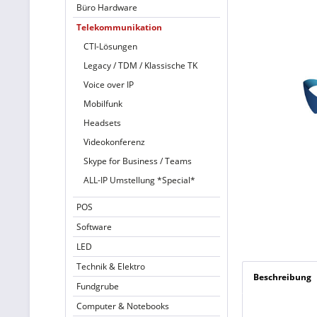
Büro Hardware
Telekommunikation
CTI-Lösungen
Legacy / TDM / Klassische TK
Voice over IP
Mobilfunk
Headsets
Videokonferenz
Skype for Business / Teams
ALL-IP Umstellung *Special*
POS
Software
LED
Technik & Elektro
Beschreibung
Fundgrube
Computer & Notebooks