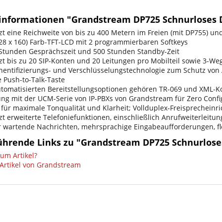
informationen "Grandstream DP725 Schnurloses 
tzt eine Reichweite von bis zu 400 Metern im Freien (mit DP755) u
(128 x 160) Farb-TFT-LCD mit 2 programmierbaren Softkeys
0 Stunden Gesprächszeit und 500 Stunden Standby-Zeit
tzt bis zu 20 SIP-Konten und 20 Leitungen pro Mobilteil sowie 3-W
hentifizierungs- und Verschlüsselungstechnologie zum Schutz vo
e Push-to-Talk-Taste
utomatisierten Bereitstellungsoptionen gehören TR-069 und XML-K
ng mit der UCM-Serie von IP-PBXs von Grandstream für Zero Config
 für maximale Tonqualität und Klarheit; Vollduplex-Freisprecheinr
zt erweiterte Telefoniefunktionen, einschließlich Anrufweiterleitun
r wartende Nachrichten, mehrsprachige Eingabeaufforderungen, f
ührende Links zu "Grandstream DP725 Schnurlose
um Artikel?
Artikel von Grandstream