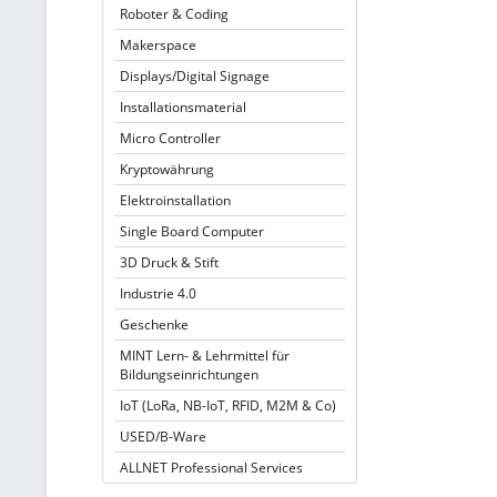
Roboter & Coding
Makerspace
Displays/Digital Signage
Installationsmaterial
Micro Controller
Kryptowährung
Elektroinstallation
Single Board Computer
3D Druck & Stift
Industrie 4.0
Geschenke
MINT Lern- & Lehrmittel für
Bildungseinrichtungen
IoT (LoRa, NB-IoT, RFID, M2M & Co)
USED/B-Ware
ALLNET Professional Services