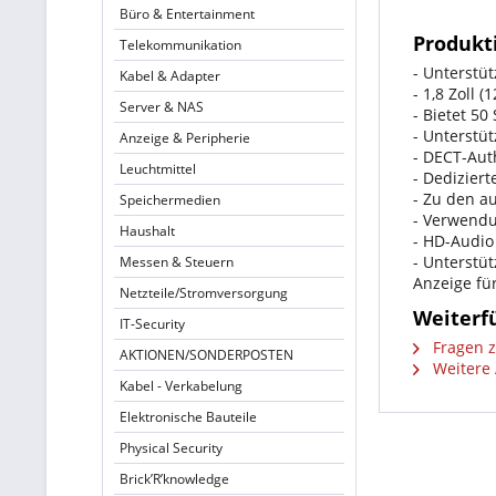
Büro & Entertainment
Produkt
Telekommunikation
- Unterstü
Kabel & Adapter
- 1,8 Zoll 
Server & NAS
- Bietet 5
- Unterstü
Anzeige & Peripherie
- DECT-Aut
Leuchtmittel
- Dediziert
- Zu den a
Speichermedien
- Verwendu
Haushalt
- HD-Audio
- Unterstüt
Messen & Steuern
Anzeige fü
Netzteile/Stromversorgung
Weiterf
IT-Security
Fragen z
AKTIONEN/SONDERPOSTEN
Weitere 
Kabel - Verkabelung
Elektronische Bauteile
Physical Security
Brick’R’knowledge