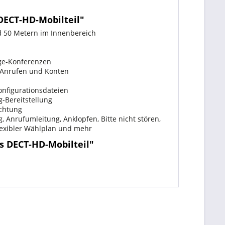
DECT-HD-Mobilteil"
nd 50 Metern im Innenbereich
ege-Konferenzen
n Anrufen und Konten
onfigurationsdateien
-Bereitstellung
ichtung
g, Anrufumleitung, Anklopfen, Bitte nicht stören,
lexibler Wählplan und mehr
s DECT-HD-Mobilteil"