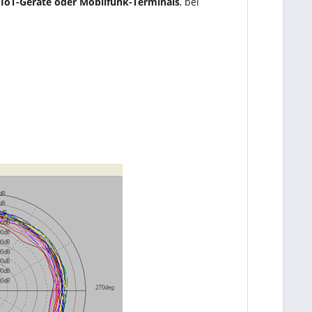
e IoT-Geräte oder Mobilfunk-Terminals
, bei