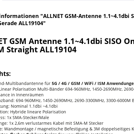
informationen "ALLNET GSM-Antenne 1.1~4.1dbi 
erade ALL19104"
T GSM Antenne 1.1~4.1dbi SISO O
 Straight ALL19104
hts:
nd-Multibandantenne für
5G / 4G / GSM / WiFi / ISM Anwendung
Linear Polarisation Multi-Bänder 694-960MHz, 1450-2690MHz, 269
mance in Innenräumen
nzband: 694-960MHz, 1450-2690MHz, 2690-3300MHz, 3300-6000M 
kung: Nominal 1.1dbi ~4.1dbi
tion: Hybride lineare Polarisation
ss: 1x SMA-Stecker/Male
nge: 1x 2,6m verlustarmes Kabel mit SMA-M Stecker
: Wandmontage / magnetische Befestigung & 3M doppelseitiges 