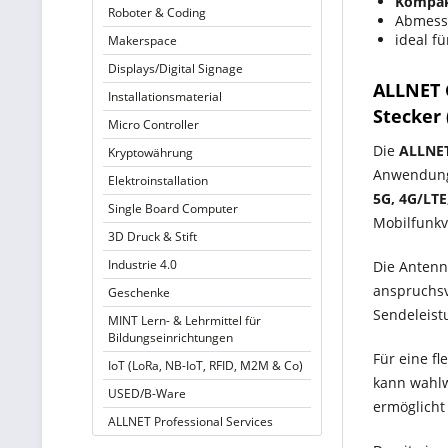
Kompak
Roboter & Coding
Abmess
ideal f
Makerspace
Displays/Digital Signage
ALLNET G
Installationsmaterial
Stecker 
Micro Controller
Die
ALLNE
Kryptowährung
Anwendung
Elektroinstallation
5G, 4G/LT
Single Board Computer
Mobilfunk
3D Druck & Stift
Industrie 4.0
Die Antenn
anspruchs
Geschenke
Sendeleist
MINT Lern- & Lehrmittel für
Bildungseinrichtungen
Für eine fl
IoT (LoRa, NB-IoT, RFID, M2M & Co)
kann wahl
USED/B-Ware
ermöglicht
ALLNET Professional Services