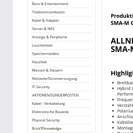
Büro & Entertainment
Telekommunikation
Produkt
Kabel & Adapter
SMA-M G
Server & NAS
Anzeige & Peripherie
ALLNE
Leuchtmittel
SMA-M
Speichermedien
Haushalt
Messen & Steuern
Highlig
Netzteile/Stromversorgung
Breitba
IT-Security
Hybrid 
Perfor
AKTIONEN/SONDERPOSTEN
Freque
Kabel - Verkabelung
Verstär
Polarisa
Elektronische Bauteile
Anschlu
Physical Security
Kabellä
Montage
Brick’R’knowledge