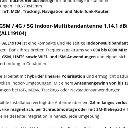
tes, flaches Gehäusedesign
für unauffällige Installation
ungen: 100x70x45mm
ür
IoT, M2M, Tracking, Navigation und Mobilfunk-Router
SM / 4G / 5G Indoor-Multibandantenne 1.14.1 dBi
(ALL19104)
T ALL19104
ist eine kompakte und vielseitige
Indoor-Multibandan
en. Dank ihres breiten Frequenzspektrums von
694 bis 6000 MHz
E, GSM, UMTS sowie WiFi- und ISM-Anwendungen
und eignet sich 
verbindung in Gebäuden.
e arbeitet mit
hybrider linearer Polarisation
und ermöglicht dadur
vollen Indoor-Umgebungen. Mit einem
Antennengewinn von bis zu
ungen bei IoT-, M2M-, Tracking- oder Navigationsanwendungen.
exible Installation verfügt die Antenne über ein
2,6 m langes verlu
weise
magnetisch, per Schraubmontage oder mit 3M-Klebepad
erf
 eine dezente Integration in nahezu jede Umgebung.