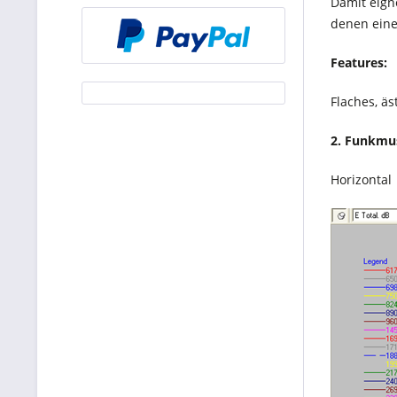
Damit eign
denen eine 
Features:
Flaches, äs
2. Funkmu
Horizontal