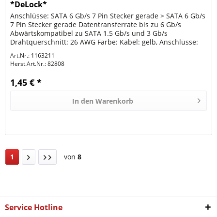
*DeLock*
Anschlüsse: SATA 6 Gb/s 7 Pin Stecker gerade > SATA 6 Gb/s
7 Pin Stecker gerade Datentransferrate bis zu 6 Gb/s
Abwärtskompatibel zu SATA 1.5 Gb/s und 3 Gb/s
Drahtquerschnitt: 26 AWG Farbe: Kabel: gelb, Anschlüsse:
schwarz Länge inkl....
Art.Nr.: 1163211
Herst.Art.Nr.:
82808
1,45 € *
In den
Warenkorb
1
von
8
Service Hotline