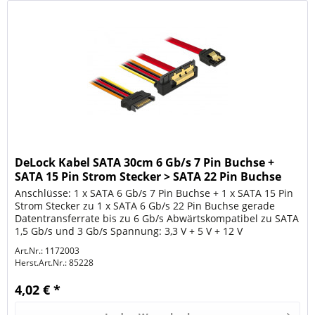
DeLock Kabel SATA 30cm 6 Gb/s 7 Pin Buchse +
SATA 15 Pin Strom Stecker > SATA 22 Pin Buchse
gerade
Anschlüsse: 1 x SATA 6 Gb/s 7 Pin Buchse + 1 x SATA 15 Pin
Strom Stecker zu 1 x SATA 6 Gb/s 22 Pin Buchse gerade
Datentransferrate bis zu 6 Gb/s Abwärtskompatibel zu SATA
1,5 Gb/s und 3 Gb/s Spannung: 3,3 V + 5 V + 12 V
Drahtquerschnitt:...
Art.Nr.: 1172003
Herst.Art.Nr.:
85228
4,02 € *