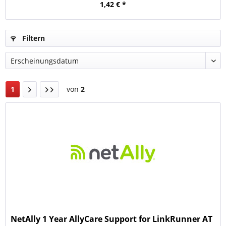
1,42 € *
Filtern
1
von
2
NetAlly 1 Year AllyCare Support for LinkRunner AT