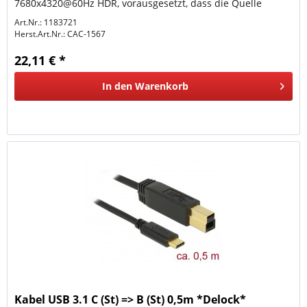
7680x4320@60Hz HDR, vorausgesetzt, dass die Quelle
DSC1.2 und DP Alt-Mode 1.4...
Art.Nr.: 1183721
Herst.Art.Nr.:
CAC-1567
22,11 € *
In den
Warenkorb
Kabel USB 3.1 C (St) => B (St) 0,5m *Delock*