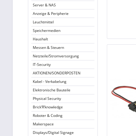
Server & NAS
Anzeige & Peripherie
Leuchtmittel
Speichermedien
Haushalt
Messen & Steuern
Netzteile/Stromversorgung
IT-Security
AKTIONEN/SONDERPOSTEN
Kabel - Verkabelung
Elektronische Bauteile
Physical Security
Brick’R’knowledge
Roboter & Coding
Makerspace
Displays/Digital Signage