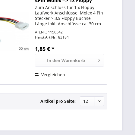
4Pin Molex --> 1x Floppy
Buchse
Zum Anschluss für 1 x Floppy
Laufwerk Anschlüsse: Molex 4 Pin
Stecker > 3,5 Floppy Buchse
Länge inkl. Anschlüsse ca. 30 cm
Art.Nr.: 1156542
Herst.Art.Nr.:
83184
1,85 € *
In den
Warenkorb
Vergleichen
Artikel pro Seite: