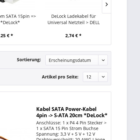
om SATA 15pin =>
DeLock Ladekabel für
DeLock La
 *DeLock*
Universal Netzteil > DELL
Universal N
,25 € *
2,74 € *
2,
Sortierung:
Artikel pro Seite:
Kabel SATA Power-Kabel
4pin -> S-ATA 20cm *DeLock*
Anschlüsse: 1 x P4 4 Pin Stecker >
1 x SATA 15 Pin Strom Buchse
Spannung: 3,3 V + 5 V + 12 V
Drahtquerschnitt: 20 AWG Länge