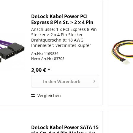
DeLock Kabel Power PCI
Express 8 Pin St. > 2 x 4 Pin
St.
Anschlüsse: 1 x PCI Express 8 Pin
Stecker > 2 x 4 Pin Stecker
Drahtquerschnitt: 18 AWG
Innenleiter: verzinntes Kupfer
Spannungsversorgung: 12 V
Art.Nr.: 1169836
Kabel mit Textilummantelung
Herst.Art.Nr.:
83705
zum Schutz des Kabels Farbe:
Kabel violett; Anschlüsse:
2,99 € *
schwarz...
In den
Warenkorb
Vergleichen
DeLock Kabel Power SATA 15