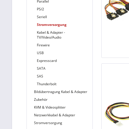
Parallel
PS/2
Seriell
Stromversorgung
Kabel & Adapter -
TV/Video/Audio
Firewire
USB
Expresscard
SATA
SAS
Thunderbolt
Bildübertragung Kabel & Adapter
Zubehör
KVM & Videosplitter
Netzwerkkabel & Adapter
Stromversorgung