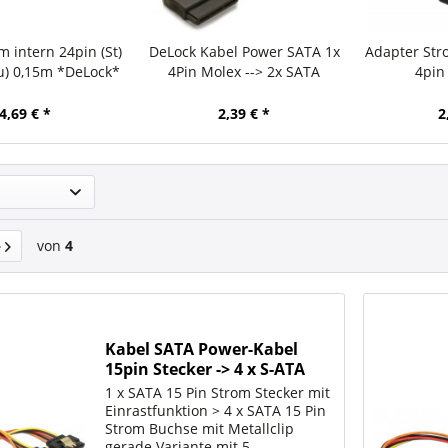
m intern 24pin (St)
DeLock Kabel Power SATA 1x
Adapter Str
u) 0,15m *DeLock*
4Pin Molex --> 2x SATA
4pin
4,69 € *
2,39 € *
2
von
4
Kabel SATA Power-Kabel
15pin Stecker -> 4 x S-ATA
Buchse *DeLock*
1 x SATA 15 Pin Strom Stecker mit
Einrastfunktion > 4 x SATA 15 Pin
Strom Buchse mit Metallclip
gerade Variante mit 5