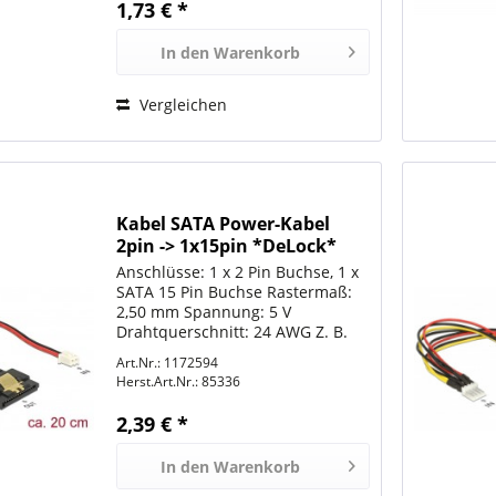
1,73 € *
In den
Warenkorb
Vergleichen
Kabel SATA Power-Kabel
2pin -> 1x15pin *DeLock*
Anschlüsse: 1 x 2 Pin Buchse, 1 x
SATA 15 Pin Buchse Rastermaß:
2,50 mm Spannung: 5 V
Drahtquerschnitt: 24 AWG Z. B.
zur Nutzung mit dem Banana Pi
Art.Nr.: 1172594
Länge inkl. Anschlüsse: ca. 20 cm
Herst.Art.Nr.:
85336
2,39 € *
In den
Warenkorb