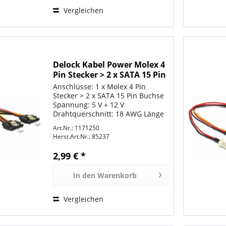
Vergleichen
Delock Kabel Power Molex 4
Pin Stecker > 2 x SATA 15 Pin
Buchse
Anschlüsse: 1 x Molex 4 Pin
Stecker > 2 x SATA 15 Pin Buchse
Spannung: 5 V + 12 V
Drahtquerschnitt: 18 AWG Länge
inkl. Anschlüsse: ca. 20 cm
Art.Nr.: 1171250
Herst.Art.Nr.:
85237
2,99 € *
In den
Warenkorb
Vergleichen