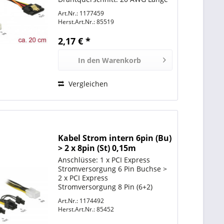
inkl. Anschlüsse: ca. 20 cm
Art.Nr.: 1177459
Herst.Art.Nr.:
85519
2,17 € *
In den
Warenkorb
Vergleichen
Kabel Strom intern 6pin (Bu)
> 2 x 8pin (St) 0,15m
*DeLock*
Anschlüsse: 1 x PCI Express
Stromversorgung 6 Pin Buchse >
2 x PCI Express
Stromversorgung 8 Pin (6+2)
Stecker Spannung: 12 V
Art.Nr.: 1174492
Drahtquerschnitt: 20 AWG Länge
Herst.Art.Nr.:
85452
inkl. Anschlüsse: ca. 15 cm