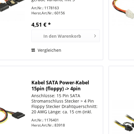
Stromleitungen (Gelb = 12 V,
Art.Nr.: 1178163
Schwarz = GND, Rot = 5 V, Orange
Herst.Art.Nr.:
60156
= 3,3 V) Drahtquerschnitt: 22 AWG
Mit goldfarbenen...
4,51 € *
In den
Warenkorb
Vergleichen
Kabel SATA Power-Kabel
15pin (floppy) -> 4pin
(gerade) *DeLock*
Anschlüsse: 15 Pin SATA
Stromanschluss Stecker > 4 Pin
Floppy Stecker Drahtquerschnitt:
20 AWG Länge: ca. 15 cm (inkl.
Anschlüsse)
Art.Nr.: 1176401
Herst.Art.Nr.:
83918