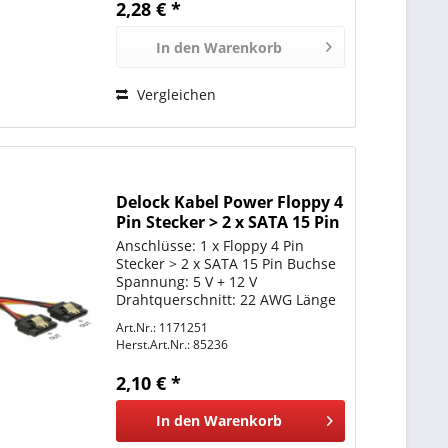
2,28 € *
In den
Warenkorb
Vergleichen
Delock Kabel Power Floppy 4
Pin Stecker > 2 x SATA 15 Pin
Buchse
Anschlüsse: 1 x Floppy 4 Pin
Stecker > 2 x SATA 15 Pin Buchse
Spannung: 5 V + 12 V
Drahtquerschnitt: 22 AWG Länge
inkl. Anschlüsse: ca. 20 cm
Art.Nr.: 1171251
Herst.Art.Nr.:
85236
2,10 € *
In den
Warenkorb