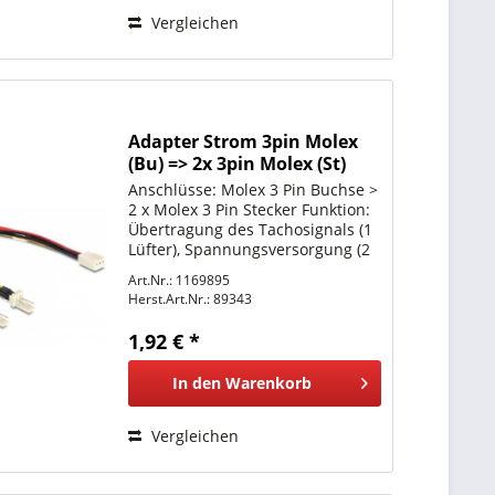
Vergleichen
Adapter Strom 3pin Molex
(Bu) => 2x 3pin Molex (St)
*Delock*
Anschlüsse: Molex 3 Pin Buchse >
2 x Molex 3 Pin Stecker Funktion:
Übertragung des Tachosignals (1
Lüfter), Spannungsversorgung (2
Lüfter) Kabellänge: ca. 22 cm
Art.Nr.: 1169895
Herst.Art.Nr.:
89343
1,92 € *
In den
Warenkorb
Vergleichen