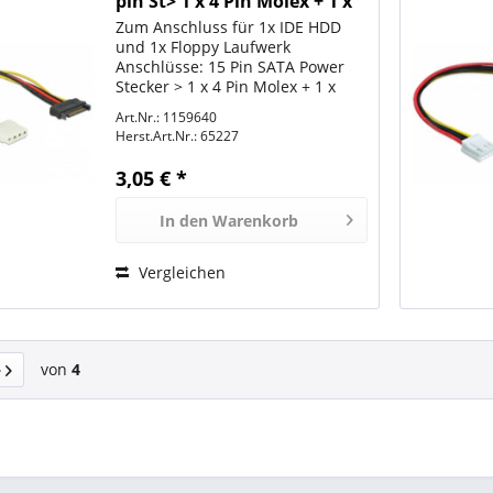
pin St> 1 x 4 Pin Molex + 1 x
Floppy
Zum Anschluss für 1x IDE HDD
und 1x Floppy Laufwerk
Anschlüsse: 15 Pin SATA Power
Stecker > 1 x 4 Pin Molex + 1 x
Floppy Kabellänge ca. 30 cm
Art.Nr.: 1159640
Herst.Art.Nr.:
65227
3,05 € *
In den
Warenkorb
Vergleichen
von
4