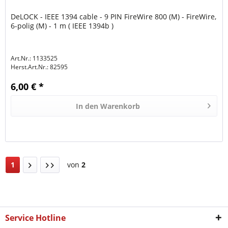
DeLOCK - IEEE 1394 cable - 9 PIN FireWire 800 (M) - FireWire,
6-polig (M) - 1 m ( IEEE 1394b )
Art.Nr.: 1133525
Herst.Art.Nr.:
82595
6,00 € *
In den
Warenkorb
1
von
2
Service Hotline