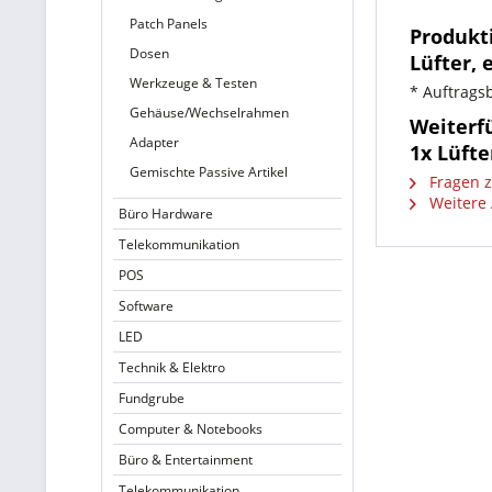
Patch Panels
Produkt
Dosen
Lüfter, 
Werkzeuge & Testen
* Auftragsb
Gehäuse/Wechselrahmen
Weiterf
Adapter
1x Lüfte
Gemischte Passive Artikel
Fragen z
Weitere A
Büro Hardware
Telekommunikation
POS
Software
LED
Technik & Elektro
Fundgrube
Computer & Notebooks
Büro & Entertainment
Telekommunikation