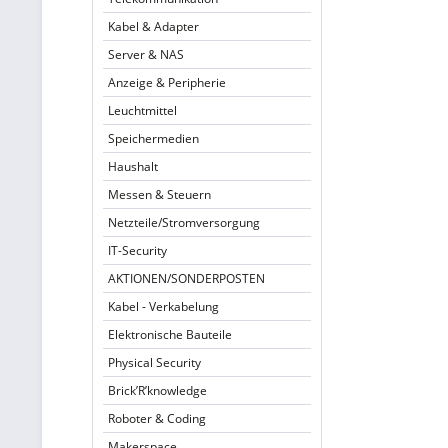
Kabel & Adapter
Server & NAS
Anzeige & Peripherie
Leuchtmittel
Speichermedien
Haushalt
Messen & Steuern
Netzteile/Stromversorgung
IT-Security
AKTIONEN/SONDERPOSTEN
Kabel - Verkabelung
Elektronische Bauteile
Physical Security
Brick’R’knowledge
Roboter & Coding
Makerspace