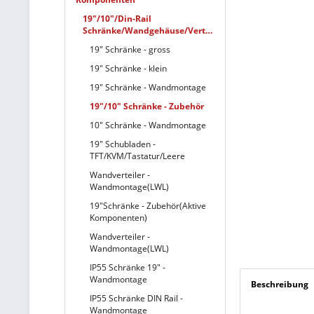
19"/10"/Din-Rail
Schränke/Wandgehäuse/Verteiler
19" Schränke - gross
19" Schränke - klein
19" Schränke - Wandmontage
19"/10" Schränke - Zubehör
10" Schränke - Wandmontage
19" Schubladen -
TFT/KVM/Tastatur/Leere
Wandverteiler -
Wandmontage(LWL)
19"Schränke - Zubehör(Aktive
Komponenten)
Wandverteiler -
Wandmontage(LWL)
IP55 Schränke 19" -
Wandmontage
Beschreibung
IP55 Schränke DIN Rail -
Wandmontage