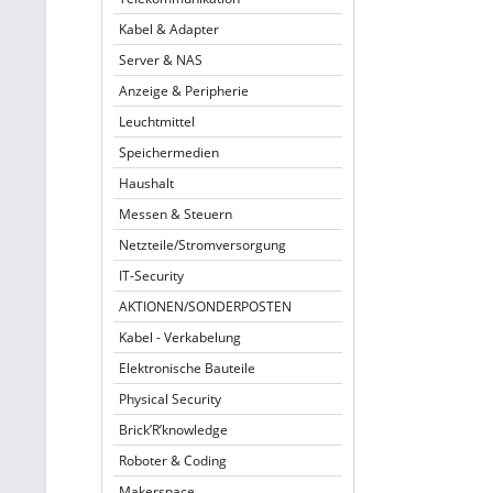
Kabel & Adapter
Server & NAS
Anzeige & Peripherie
Leuchtmittel
Speichermedien
Haushalt
Messen & Steuern
Netzteile/Stromversorgung
IT-Security
AKTIONEN/SONDERPOSTEN
Kabel - Verkabelung
Elektronische Bauteile
Physical Security
Brick’R’knowledge
Roboter & Coding
Makerspace