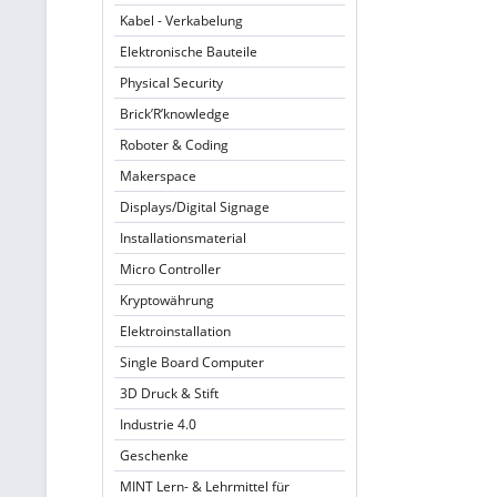
Kabel - Verkabelung
Elektronische Bauteile
Physical Security
Brick’R’knowledge
Roboter & Coding
Makerspace
Displays/Digital Signage
Installationsmaterial
Micro Controller
Kryptowährung
Elektroinstallation
Single Board Computer
3D Druck & Stift
Industrie 4.0
Geschenke
MINT Lern- & Lehrmittel für