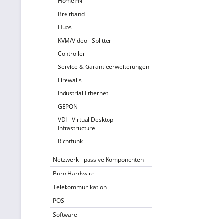
HomePN
Breitband
Hubs
KVM/Video - Splitter
Controller
Service & Garantieerweiterungen
Firewalls
Industrial Ethernet
GEPON
VDI - Virtual Desktop
Infrastructure
Richtfunk
Netzwerk - passive Komponenten
Büro Hardware
Telekommunikation
POS
Software