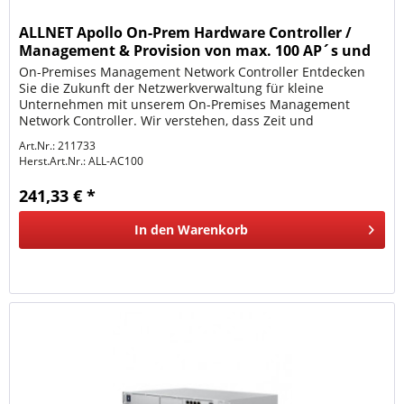
ALLNET Apollo On-Prem Hardware Controller /
Management & Provision von max. 100 AP´s und
Switche Apo
On-Premises Management Network Controller Entdecken
Sie die Zukunft der Netzwerkverwaltung für kleine
Unternehmen mit unserem On-Premises Management
Network Controller. Wir verstehen, dass Zeit und
Ressourcen kostbar sind, und deshalb...
Art.Nr.: 211733
Herst.Art.Nr.:
ALL-AC100
241,33 € *
In den
Warenkorb