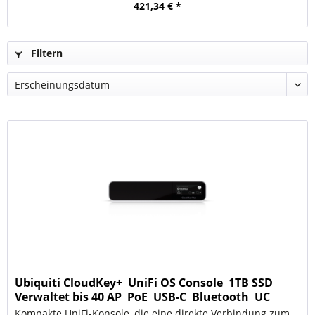
421,34 € *
Filtern
Ubiquiti CloudKey+  UniFi OS Console  1TB SSD 
Verwaltet bis 40 AP  PoE  USB-C  Bluetooth  UC
Kompakte UniFi-Konsole, die eine direkte Verbindung zum