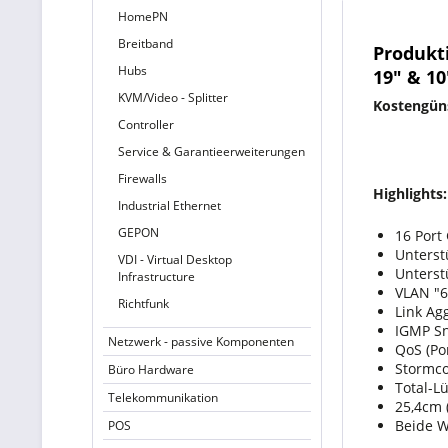
HomePN
Breitband
Produkt
Hubs
19" & 1
KVM/Video - Splitter
Kostengüns
Controller
Service & Garantieerweiterungen
Firewalls
Highlights:
Industrial Ethernet
GEPON
16 Port
Unterst
VDI - Virtual Desktop
Unterstü
Infrastructure
VLAN "6
Richtfunk
Link Ag
IGMP Sn
Netzwerk - passive Komponenten
QoS (Por
Stormco
Büro Hardware
Total-L
Telekommunikation
25,4cm 
Beide W
POS