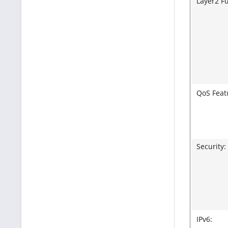
Layer2 F
QoS Feat
Security:
IPv6: