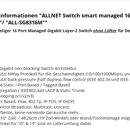
informationen "ALLNET Switch smart managed 16 Po
0"/ "ALL-SG8316M""
tiger 16 Port Managed Gigabit Layer-2 Switch
ohne Lüfter
für De
 Gigabit non-blocking Switch Architektur
ützt NWay Protokoll für die Geschwindigkeit (10/100/1000Mbps) und
tzt back-pressure (half duplex), flow control (IEEE 802.3x und IEEE
4 Static / Port-Based / Tagged Based
gregation ( IEEE802.3ad LACP & Static Trunk)
ooping (v1/v2/v3)
t Based, Flow, 802.1p, IP-TOS, IP DSCP)
ntrol (Broadcast, Multicast, Unicast)
üfterlos, keine nervende Geräusche mehr...
(10" Zoll) / 48,26cm (19"Zoll-Winkel) oder Wand/Tischmontage mög
inkel für 10" & 19" sind im Lieferumfang dabei