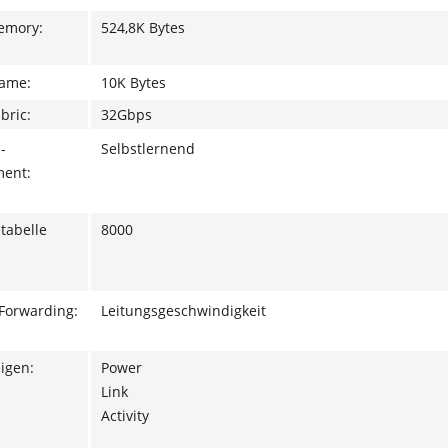
emory:
524,8K Bytes
ame:
10K Bytes
bric:
32Gbps
-
Selbstlernend
ent:
tabelle
8000
/Forwarding:
Leitungsgeschwindigkeit
igen:
Power
Link
Activity