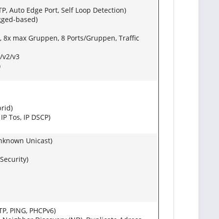
, Auto Edge Port, Self Loop Detection)
agged-based)
k, 8x max Gruppen, 8 Ports/Gruppen, Traffic
/v2/v3
)
rid)
IP Tos, IP DSCP)
Unknown Unicast)
Security)
TP, PING, PHCPv6)