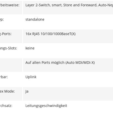
rbeitsweise:
Layer 2-Switch, smart, Store and Foreward, Auto-Ne
yp:
standalone
-Ports:
16x RJ45 10/100/1000BaseT(X)
ngs-Slots:
keine
Auf allen Ports möglich (Auto MDI/MDI-X)
rbar:
Uplink
lex Mode:
Ja
chsatz:
Leitungsgeschwindigkeit