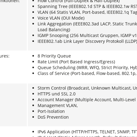
unktionen:
Flow Control (Full-Duplex & Half-Duplex)
Spanning Tree (IEEE802.1d STP & IEEE802.1w RSTP
VLAN (64 Statis VLAN, Port-based, IEEE802.1q T
Voice VLAN (OUI Mode)
Link Aggregation (IEEE802.3ad LACP, Static Trun
Load Balancing)
IGMP Snooping (256 Multicast Gruppen, IGMP v1
IEEE802.1ab Link Layer Discovery Protokoll (LLDP
ures:
8 Priority Queue
Rate Limit (Port Based Ingress/Egress)
Queue Scheduling (WRR, WFQ, Strict Priority, Hyb
Class of Service (Port-based, Flow-based, 802.1p, 
Storm Control (Broadcast, Unknown Multicast, 
HTTPS und SSL 2.0
Account Manager (Multiple Account, Multi-Level 
Management VLAN,
Port-Isolation
DoS Prevention
IPv6 Application (HTTP/HTTPS, TELNET, SNMP, TF