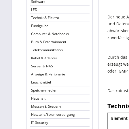
Software
LED
Der neue A
Technik & Elektro
und Datena
Fundgrube
abwärtskom
Computer & Notebooks
zuverlässi
Büro & Entertainment
Telekommunikation
Durch das 
Kabel & Adapter
erzeugt we
Server & NAS
oder IGMP 
Anzeige & Peripherie
Leuchtmittel
Speichermedien
Das robust
Haushalt
Techni
Messen & Steuern
Netzteile/Stromversorgung
Element
IT-Security