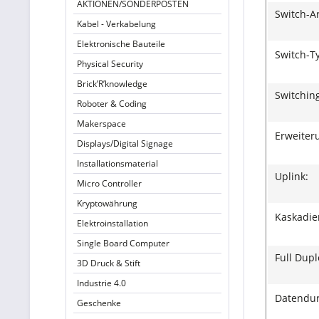
AKTIONEN/SONDERPOSTEN
Switch-A
Kabel - Verkabelung
Elektronische Bauteile
Switch-T
Physical Security
Brick’R’knowledge
Switching
Roboter & Coding
Makerspace
Erweiteru
Displays/Digital Signage
Installationsmaterial
Uplink:
Micro Controller
Kryptowährung
Kaskadie
Elektroinstallation
Single Board Computer
Full Dup
3D Druck & Stift
Industrie 4.0
Datendur
Geschenke