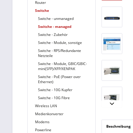
Router
Switche
Switche - unmanaged
Switche - managed
Switche - Zubehör
Switche - Module, sonstige
Switche - RPS/Redundante
Netzteile
Switche - Module, GBIC/GBIC-
mini(SFP)/XFP/XENPAK
Switche - PoE (Power over
Ethernet)
Switche - 10G Kupfer
Switche - 10G Fibre
Wireless LAN
Medienkonverter
Modems
Beschreibung
Powerline