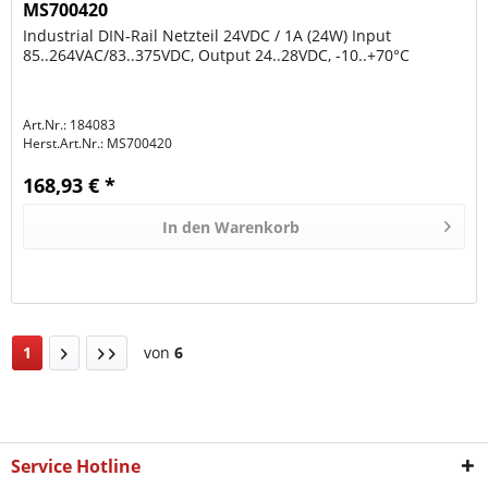
MS700420
Industrial DIN-Rail Netzteil 24VDC / 1A (24W) Input
85..264VAC/83..375VDC, Output 24..28VDC, -10..+70°C
Art.Nr.: 184083
Herst.Art.Nr.:
MS700420
168,93 € *
In den
Warenkorb
1
von
6
Service Hotline