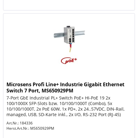
Microsens Profi Line+ Industrie Gigabit Ethernet
Switch 7 Port, MS650929PM
7-Port GbE Industrial PL+ Switch PoE+ HI-PoE 19 2x
100/1000X SFP-Slots bzw. 10/100/1000T (Combo), 5x
10/100/1000T, 2x PoE 60W, 1x PD+, 2x 24..57VDC, DIN-Rail,
managed, USB, SD-Karte inkl., 2x I/O, RS-232 Port (RJ-45)
Art.Nr.: 184336
Herst.Art.Nr.:
MS650929PM