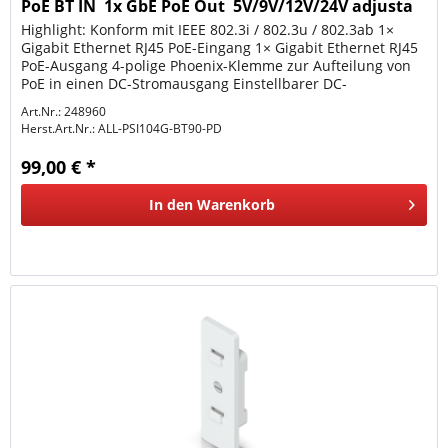
PoE BT IN  1x GbE PoE Out  5V/9V/12V/24V adjusta
Highlight: Konform mit IEEE 802.3i / 802.3u / 802.3ab 1×
Gigabit Ethernet RJ45 PoE-Eingang 1× Gigabit Ethernet RJ45
PoE-Ausgang 4-polige Phoenix-Klemme zur Aufteilung von
PoE in einen DC-Stromausgang Einstellbarer DC-
Stromausgang : 5 V /...
Art.Nr.: 248960
Herst.Art.Nr.:
ALL-PSI104G-BT90-PD
99,00 € *
In den
Warenkorb