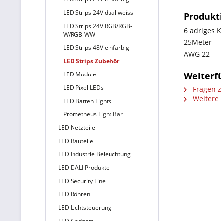
LED Strips 24V dual weiss
Produkt
LED Strips 24V RGB/RGB-
6 adriges 
W/RGB-WW
25Meter
LED Strips 48V einfarbig
AWG 22
LED Strips Zubehör
LED Module
Weiterf
LED Pixel LEDs
Fragen z
Weitere 
LED Batten Lights
Prometheus Light Bar
LED Netzteile
LED Bauteile
LED Industrie Beleuchtung
LED DALI Produkte
LED Security Line
LED Röhren
LED Lichtsteuerung
LED Gadgets