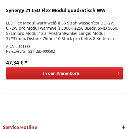
Synergy 21 LED Flex Modul quadratisch WW
LED Flex Modul warmweiß IP65 Strahlwasserfest DC12V,
0,72W pro Modul warmweiß 3000K ±250 3Leds, SMD 5050,
57Lm pro Modul 120° Abstrahlwinkel Länge: Modul
37*37mm, Distanz 75mm 10 Stück pro Kette, 8 Ketten in
einer Tüte=80Stück pro Tüte...
Art.Nr.: 101888
Herst.Art.Nr.:
S21-LED-000582
47,34 € *
In den
Warenkorb
Service Hotline