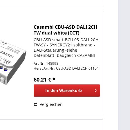
Casambi CBU-ASD DALI 2CH
TW dual white (CCT)
Controller
CBU-ASD smart-BCU 05-DALI-2CH-
TW-SY - SYNERGY21 softbrand -
DALI-Steuerung -siehe
Datenblatt- baugleich CASAMBI
CBU-ASD DALI 2CH TW / RADIUM
Art.Nr.: 148998
smartBLUE Bluetooth Control Unit
Herst.Art.Nr.:
CBU-ASD DALI 2CH 61104
BCU DALI/2CH/TW (LMBA0025) für
eine DALI Tuneable White-
60,21 € *
Leuchte...
In den
Warenkorb
Vergleichen