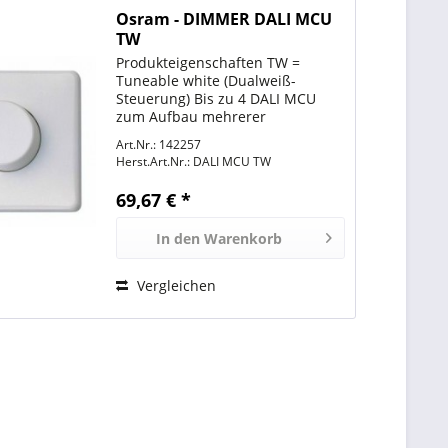
Osram - DIMMER DALI MCU
TW
Produkteigenschaften TW =
Tuneable white (Dualweiß-
Steuerung) Bis zu 4 DALI MCU
zum Aufbau mehrerer
Bedienstellen parallel schaltbar
Art.Nr.: 142257
Automatische Synchronisation
Herst.Art.Nr.:
DALI MCU TW
zwischen den Bedienstellen
Blende und Drehknopf in
69,67 € *
neutralweiß...
In den
Warenkorb
Vergleichen