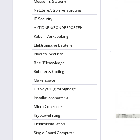
Messen & Steuern
Netzteile/Stromversorgung
IT-Security
AKTIONEN/SONDERPOSTEN
Kabel - Verkabelung
Elektronische Bauteile
Physical Security
Brick’R’knowledge
Roboter & Coding
Makerspace
Displays/Digital Signage
Installationsmaterial
Micro Controller
Kryptowährung
Elektroinstallation
Single Board Computer