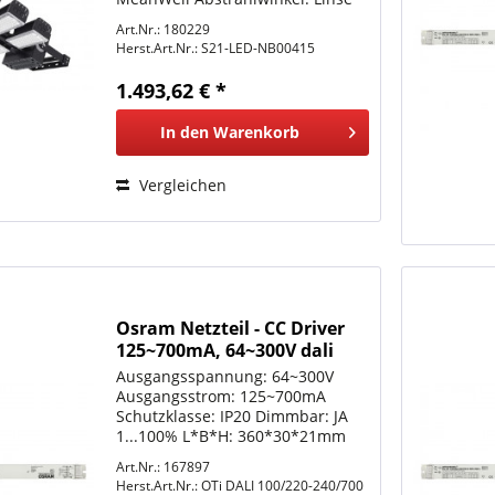
30°, Lichtköpfe variabel
Art.Nr.: 180229
einstellbar (schwenk und
Herst.Art.Nr.:
S21-LED-NB00415
neigbar) Auf Anfrage auch
Abstrahlwinkel mit 10°, 60° oder
1.493,62 € *
90°...
In den
Warenkorb
Vergleichen
Osram Netzteil - CC Driver
125~700mA, 64~300V dali
NFC
Ausgangsspannung: 64~300V
Ausgangsstrom: 125~700mA
Schutzklasse: IP20 Dimmbar: JA
1...100% L*B*H: 360*30*21mm
Betriebstemperatur: -40...+65°C
Art.Nr.: 167897
Schutzkennzeichen und weitere
Herst.Art.Nr.:
OTi DALI 100/220-240/700