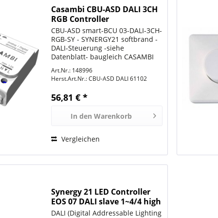
Casambi CBU-ASD DALI 3CH
RGB Controller
CBU-ASD smart-BCU 03-DALI-3CH-
RGB-SY - SYNERGY21 softbrand -
DALI-Steuerung -siehe
Datenblatt- baugleich CASAMBI
CBU-ASD DALI 3CH RGB / RADIUM
Art.Nr.: 148996
smartBLUE Bluetooth Control Unit
Herst.Art.Nr.:
CBU-ASD DALI 61102
BCU DALI/3CH/RGB (LMBA0024)
für eine DALI RGB-Leuchte
56,81 € *
Input:...
In den
Warenkorb
Vergleichen
Synergy 21 LED Controller
EOS 07 DALI slave 1~4/4 high
power
DALI (Digital Addressable Lighting