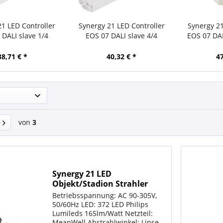
21 LED Controller
Synergy 21 LED Controller
Synergy 21
 DALI slave 1/4
EOS 07 DALI slave 4/4
EOS 07 DA
L
38,71 € *
40,32 € *
47
von
3
Synergy 21 LED
Objekt/Stadion Strahler
720W IP66 cw+ DALI dim 30°
Betriebsspannung: AC 90-305V,
50/60Hz LED: 372 LED Philips
Lumileds 165lm/Watt Netzteil:
MeanWell Abstrahlwinkel: Linse