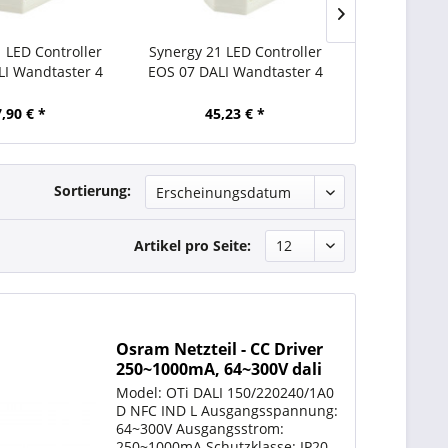
 LED Controller
Synergy 21 LED Controller
Synergy 21 
LI Wandtaster 4
EOS 07 DALI Wandtaster 4
EOS 07 DALI
ampen
Gruppen
Sz
,90 € *
45,23 € *
47,
Sortierung:
Artikel pro Seite:
Osram Netzteil - CC Driver
250~1000mA, 64~300V dali
NFC
Model: OTi DALI 150/220240/1A0
D NFC IND L Ausgangsspannung:
64~300V Ausgangsstrom:
250~1000mA Schutzklasse: IP20