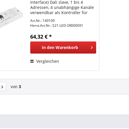
Interface) Dali slave, 1 bis 4
Adressen, 4 unabhängige Kanäle
verwendbar als Kontroller für
einfarbige LED-Lampen oder LED
Art.Nr.: 140109
Streifen oder RGB oder RGB-W
Herst.Art.Nr.:
S21-LED-SR000091
Input: 12-36VDC Output: 4*8A,
12V~384W, 24V~768W,...
64,32 € *
In den
Warenkorb
Vergleichen
von
3