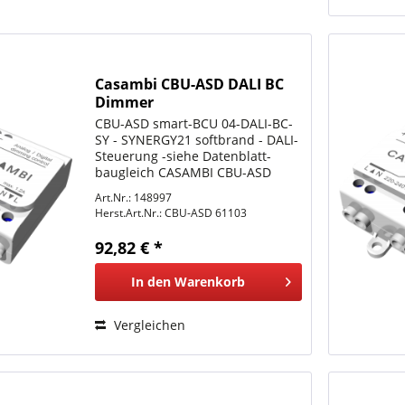
Casambi CBU-ASD DALI BC
Dimmer
CBU-ASD smart-BCU 04-DALI-BC-
SY - SYNERGY21 softbrand - DALI-
Steuerung -siehe Datenblatt-
baugleich CASAMBI CBU-ASD
DALI BC Universal Broadcast /
Art.Nr.: 148997
RADIUM smartBLUE Bluetooth
Herst.Art.Nr.:
CBU-ASD 61103
Control Unit BCU DALI BC
(LMBA0026) für eine oder
92,82 € *
mehrere DALI...
In den
Warenkorb
Vergleichen