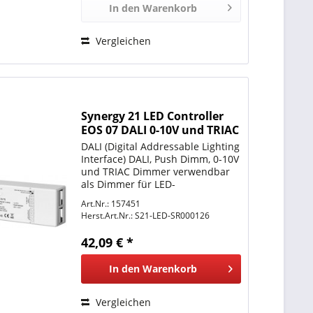
In den
Warenkorb
Vergleichen
Synergy 21 LED Controller
EOS 07 DALI 0-10V und TRIAC
Dimmer
DALI (Digital Addressable Lighting
Interface) DALI, Push Dimm, 0-10V
und TRIAC Dimmer verwendbar
als Dimmer für LED-
Lampen/Strahler/Strips etc.
Art.Nr.: 157451
Input: 12-36V DC Output: 12-36V
Herst.Art.Nr.:
S21-LED-SR000126
DC, 2*10A = Gesamt 20A
Dimmbar: Ja über DALI oder 0-
42,09 € *
10V oder...
In den
Warenkorb
Vergleichen