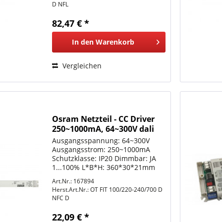
Informationen: Siehe
D NFL
www.osram.de
82,47 € *
In den
Warenkorb
Vergleichen
Osram Netzteil - CC Driver
250~1000mA, 64~300V dali
NFC
Ausgangsspannung: 64~300V
Ausgangsstrom: 250~1000mA
Schutzklasse: IP20 Dimmbar: JA
1...100% L*B*H: 360*30*21mm
Betriebstemperatur: -40...+70°C
Art.Nr.: 167894
Schutzkennzeichen und weitere
Herst.Art.Nr.:
OT FIT 100/220-240/700 D
Informationen: Siehe
NFC D
www.osram.de
22,09 € *