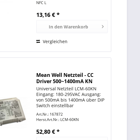
Informationen: Siehe
NFC L
www.osram.de
13,16 € *
In den
Warenkorb
Vergleichen
Mean Well Netzteil - CC
Driver 500~1400mA KN
(KNX)
Universal Netzteil LCM-60KN
Eingang: 180-295VAC Ausgang:
von 500mA bis 1400mA über DIP
Switch einstellbar
500/600/700/900/1050/1400mA
Art.Nr.: 167872
WAtt: 60,3W Volt: 2-90V
Herst.Art.Nr.:
LCM-60KN
Betriebstemperatur: -30°C bis
+80°C LxBxH 123,5x81,5x23mm
52,80 € *
weitere Details...