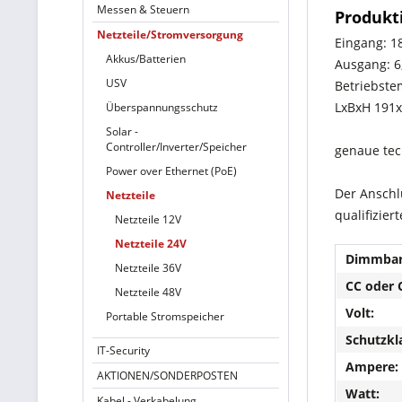
Messen & Steuern
Produkt
Netzteile/Stromversorgung
Eingang: 1
Akkus/Batterien
Ausgang: 6
USV
Betriebste
LxBxH 191
Überspannungsschutz
Solar -
Controller/Inverter/Speicher
genaue tec
Power over Ethernet (PoE)
Der Anschl
Netzteile
qualifizie
Netzteile 12V
Netzteile 24V
Dimmbar
Netzteile 36V
CC oder 
Netzteile 48V
Volt:
Portable Stromspeicher
Schutzkl
IT-Security
Ampere:
AKTIONEN/SONDERPOSTEN
Watt:
Kabel - Verkabelung