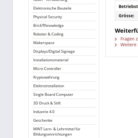
Betriebs
Elektronische Bauteile
Grösse:
Physical Security
Brick’R’knowledge
Weiterf
Roboter & Coding
Fragen z
Makerspace
Weitere 
Displays/Digital Signage
Installationsmaterial
Micro Controller
Kryptowährung
Elektroinstallation
Single Board Computer
3D Druck & Stift
Industrie 4.0
Geschenke
MINT Lern- & Lehrmittel für
Bildungseinrichtungen