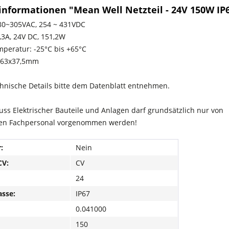
informationen "Mean Well Netzteil - 24V 150W IP
80~305VAC, 254 ~ 431VDC
,3A, 24V DC, 151,2W
mperatur: -25°C bis +65°C
x63x37,5mm
hnische Details bitte dem Datenblatt entnehmen.
uss Elektrischer Bauteile und Anlagen darf grundsätzlich nur von
rten Fachpersonal vorgenommen werden!
:
Nein
CV:
CV
24
asse:
IP67
0.041000
150