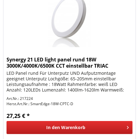
Synergy 21 LED light panel rund 18W
3000K/4000K/6500K CCT einstellbar TRIAC
dimmbar
LED Panel rund Für Unterputz UND Aufputzmontage
geeignet Unterputz Lochgöße: 65-205mm einstellbar
Leistungsaufnahme : 18Watt Rahmenfarbe: weiß LED
Anzahl: 120LEDs Lumenzahl: 1400lm-1620lm Warmweiß:
3000K-6500K, RA>80 Abstrahlwinkel 110°...
Art.Nr.: 217224
Herst.Art.Nr.:
SmartEdge-18W-CPTC-D
27,25 € *
In den
Warenkorb