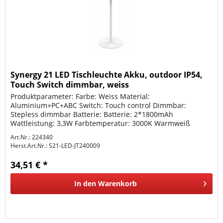
Synergy 21 LED Tischleuchte Akku, outdoor IP54,
Touch Switch dimmbar, weiss
Produktparameter: Farbe: Weiss Material:
Aluminium+PC+ABC Switch: Touch control Dimmbar:
Stepless dimmbar Batterie: Batterie: 2*1800mAh
Wattleistung: 3,3W Farbtemperatur: 3000K Warmweiß
Outdoor geeignet IP54 Ladezeit: ca. 6-7Stunden über...
Art.Nr.: 224340
Herst.Art.Nr.:
S21-LED-JT240009
34,51 € *
In den
Warenkorb