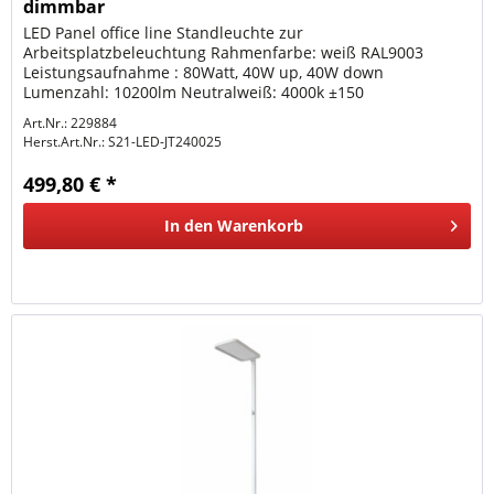
dimmbar
LED Panel office line Standleuchte zur
Arbeitsplatzbeleuchtung Rahmenfarbe: weiß RAL9003
Leistungsaufnahme : 80Watt, 40W up, 40W down
Lumenzahl: 10200lm Neutralweiß: 4000k ±150
Farbwiedergabe: CRI >80 UGR: Abstrahlwinkel: 80° (unten)...
Art.Nr.: 229884
Herst.Art.Nr.:
S21-LED-JT240025
499,80 € *
In den
Warenkorb