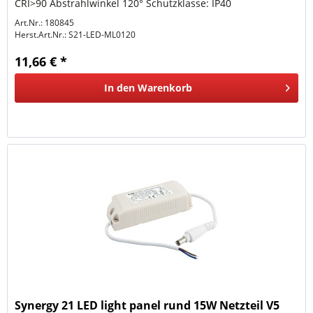
CRI>90 Abstrahlwinkel 120° Schutzklasse: IP40
Arbeitstemperatur: -30° to +50°...
Art.Nr.: 180845
Herst.Art.Nr.:
S21-LED-ML0120
11,66 € *
In den
Warenkorb
Synergy 21 LED light panel rund 15W Netzteil V5