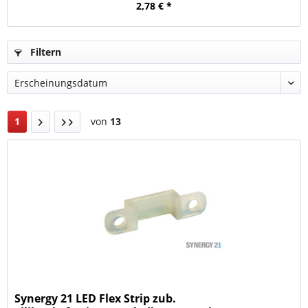
2,78 € *
Filtern
1
von
13
Synergy 21 LED Flex Strip zub.