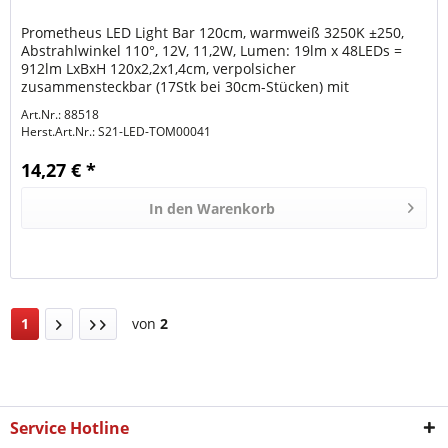
Prometheus LED Light Bar 120cm, warmweiß 3250K ±250,
Abstrahlwinkel 110°, 12V, 11,2W, Lumen: 19lm x 48LEDs =
912lm LxBxH 120x2,2x1,4cm, verpolsicher
zusammensteckbar (17Stk bei 30cm-Stücken) mit
Netzteilanschlußschnur 100cm und 3...
Art.Nr.: 88518
Herst.Art.Nr.:
S21-LED-TOM00041
14,27 € *
In den
Warenkorb
1
von
2
Service Hotline