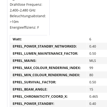
Drahtlose Frequenz:
2,400–2,480 GHz
Beleuchtungsabstand:
>10m
Energieeffizienz: F
Watt:
6
EPREL_POWER_STANDBY_NETWORKED:
0.40
EPREL_LUMEN_MAINTENANCE_FACTOR:
0.50
EPREL_MAINS:
MLS
EPREL_MAX_COLOUR_RENDERING_INDEX:
99
EPREL_MIN_COLOUR_RENDERING_INDEX:
80
EPREL_SURVIVAL_FACTOR:
0.50
EPREL_BEAM_ANGLE:
15
EPREL_CHROMATICITY_COORD_X:
0.465
EPREL_POWER_STANDBY:
0.40