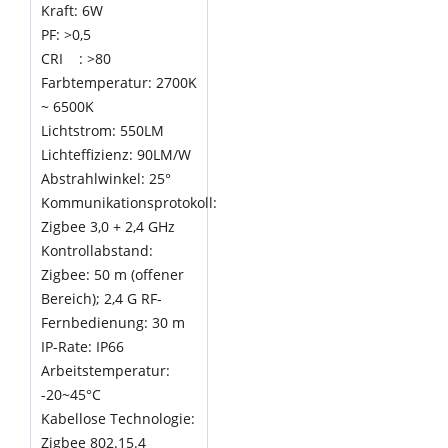
Kraft: 6W
PF: >0,5
CRI : >80
Farbtemperatur: 2700K
~ 6500K
Lichtstrom: 550LM
Lichteffizienz: 90LM/W
Abstrahlwinkel: 25°
Kommunikationsprotokoll:
Zigbee 3,0 + 2,4 GHz
Kontrollabstand:
Zigbee: 50 m (offener
Bereich); 2,4 G RF-
Fernbedienung: 30 m
IP-Rate: IP66
Arbeitstemperatur:
-20~45°C
Kabellose Technologie:
Zigbee 802.15.4