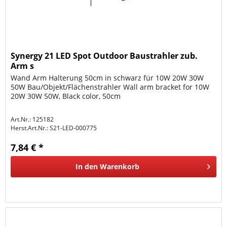
Synergy 21 LED Spot Outdoor Baustrahler zub.
Arm s
Wand Arm Halterung 50cm in schwarz für 10W 20W 30W
50W Bau/Objekt/Flächenstrahler Wall arm bracket for 10W
20W 30W 50W, Black color, 50cm
Art.Nr.: 125182
Herst.Art.Nr.:
S21-LED-000775
7,84 € *
In den
Warenkorb