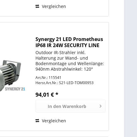
Vergleichen
Synergy 21 LED Prometheus
IP68 IR 24W SECURITY LINE
V2 Infrarot mit 940nm
Outdoor IR-Strahler inkl.
Halterung zur Wand- und
Bodenmontage und Wellenlänge:
940nm Abstrahlwinkel: 120°
Reichweite: bis zu 50 Meter.
Art.Nr.: 115541
Linsenupdate erhältlich dass die
Herst.Art.Nr.:
S21-LED-TOM00953
Reichweite des Strahlers auf bis
zu 80 Meter erhöht (
94,01 € *
Abstrahlwinkel...
In den
Warenkorb
Vergleichen