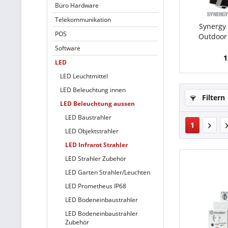
Büro Hardware
Telekommunikation
Synergy 
POS
Outdoor 
SECURITY
Software
1
LED
LED Leuchtmittel
LED Beleuchtung innen
Filtern
LED Beleuchtung aussen
LED Baustrahler
1
LED Objektstrahler
LED Infrarot Strahler
LED Strahler Zubehör
LED Garten Strahler/Leuchten
LED Prometheus IP68
LED Bodeneinbaustrahler
LED Bodeneinbaustrahler
Zubehör