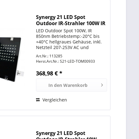
Synergy 21 LED Spot
Outdoor IR-Strahler 100W IR
SECURITY LINE Infrarot mit
LED Outdoor Spot 100W, IR
850nm
850nm Betriebstemp:-20°C bis
+40°C hellgraues Gehäuse, inkl.
Netzteil 207-253V AC und
Edelstahlbefestigungsbügel,
Art.Nr.: 113285
Schutzklasse IP65, Gewicht: 7,0 Kg
Herst.Art.Nr.:
S21-LED-TOM00933
Abstrahlwinkel: 120° Reichweite
bis 90 Meter Größe:...
368,98 € *
In den
Warenkorb
Vergleichen
Synergy 21 LED Spot