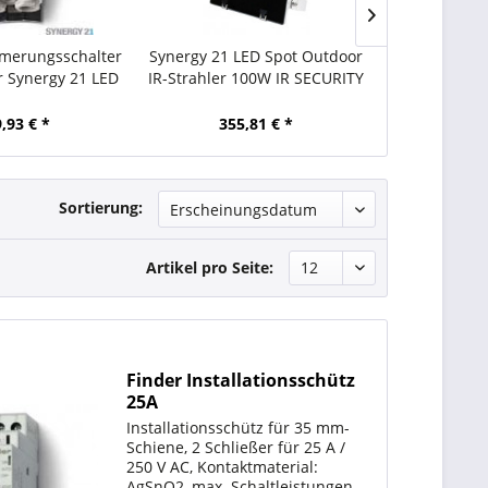
merungsschalter
Synergy 21 LED Spot Outdoor
Synergy 21 L
r Synergy 21 LED
IR-Strahler 100W IR SECURITY
IR-Strahle
or Strahler
LINE Infrarot mit 940nm
Linsen IR 
Infrarot
,93 € *
355,81 € *
136,
Sortierung:
Artikel pro Seite:
Finder Installationsschütz
25A
(Einschaltstrombegrenzer)
Installationsschütz für 35 mm-
Schiene, 2 Schließer für 25 A /
250 V AC, Kontaktmaterial:
AgSnO2, max. Schaltleistungen