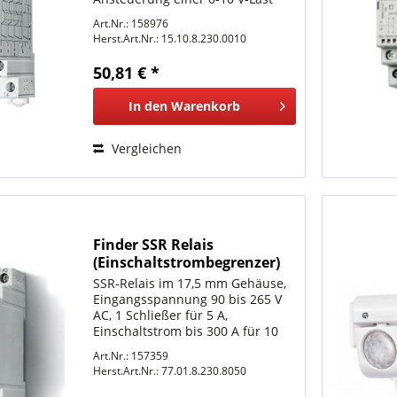
Art.Nr.: 158976
Herst.Art.Nr.:
15.10.8.230.0010
50,81 € *
In den
Warenkorb
Vergleichen
Finder SSR Relais
(Einschaltstrombegrenzer)
SSR-Relais im 17,5 mm Gehäuse,
Eingangsspannung 90 bis 265 V
AC, 1 Schließer für 5 A,
Einschaltstrom bis 300 A für 10
ms, Schaltlastspannungsbereich
Art.Nr.: 157359
48 bis 265 V AC,
Herst.Art.Nr.:
77.01.8.230.8050
Nulldurchgangsschalter,
Lampenlasten: Glüh- und