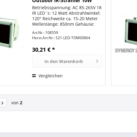
Outdoor IR-Strahler 10W
SECURITY LINE Infrarot mit
Betriebsspannung: AC 85-265V 18
850nm
IR LED´s: 12 Watt Abstrahlwinkel:
120° Reichweite ca. 15-20 Meter
Wellenlänge: 850nm Gehäuse:
Alu Spritzguss in lichtgrau (fast
Art.Nr.: 108559
weiss) Arbeitstemperatur: -10°C
Herst.Art.Nr.:
S21-LED-TOM00864
bis +55°C Schutzklasse: IP65...
30,21 € *
In den
Warenkorb
Vergleichen
von
2