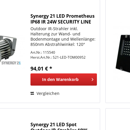
Synergy 21 LED Prometheus
IP68 IR 24W SECURITY LINE
V2 Infrarot mit 850nm
Outdoor IR-Strahler inkl.
Halterung zur Wand- und
Bodenmontage und Wellenlänge:
850nm Abstrahlwinkel: 120°
Reichweite: bis zu 30 Meter.
Art.Nr.: 115540
Linsenupdate erhältlich welches
Herst.Art.Nr.:
S21-LED-TOM00952
die Reichweite des Strahlers auf
bis zu 50 Meter erhöht...
94,01 € *
In den
Warenkorb
Vergleichen
Synergy 21 LED Spot