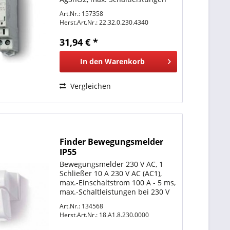
bei 230 V AC: AC1 6250 VA, AC15
Art.Nr.: 157358
1800 VA, 1-Phasen-Motorlast, AC3
Herst.Art.Nr.:
22.32.0.230.4340
(230 V AC) 1 kW,
Bemessungsstrom AC AC- 7c 10
31,94 € *
A,...
In den
Warenkorb
Vergleichen
Finder Bewegungsmelder
IP55
Bewegungsmelder 230 V AC, 1
Schließer 10 A 230 V AC (AC1),
max.-Einschaltstrom 100 A - 5 ms,
max.-Schaltleistungen bei 230 V
AC: AC1-2.300 VA, AC15-450 VA,
Art.Nr.: 134568
Glüh- und Halogenlampen-1.000
Herst.Art.Nr.:
18.A1.8.230.0000
W, Leuchtstofflampen
kompensiert 350-W,...