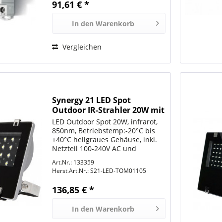
91,61 € *
Halogenlampen 1000 W,...
In den
Warenkorb
Vergleichen
Synergy 21 LED Spot
Outdoor IR-Strahler 20W mit
60° Linsen IR SECURITY LINE
LED Outdoor Spot 20W, infrarot,
Infrarot mit 850nm
850nm, Betriebstemp:-20°C bis
+40°C hellgraues Gehäuse, inkl.
Netzteil 100-240V AC und
Edelstahlbefestigungsbügel,
Art.Nr.: 133359
Schutzklasse IP65, Gewicht: 3,5Kg
Herst.Art.Nr.:
S21-LED-TOM01105
Abstrahlwinkel: 60° Größe:
240*220*75mm offenes...
136,85 € *
In den
Warenkorb