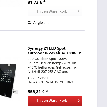
91,73 € *
In den
Warenkorb
Vergleichen
Synergy 21 LED Spot
Outdoor IR-Strahler 100W IR
SECURITY LINE Infrarot mit
LED Outdoor Spot 100W, IR
940nm
940nm Betriebstemp:-20°C bis
+40°C hellgraues Gehäuse, inkl.
Netzteil 207-253V AC und
Edelstahlbefestigungsbügel,
Art.Nr.: 123061
Schutzklasse IP65, Gewicht: 7,0 Kg
Herst.Art.Nr.:
S21-LED-TOM01022
Abstrahlwinkel: 120° Reichweite
bis 90 Meter Größe:...
355,81 € *
In den
Warenkorb