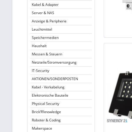
Kabel & Adapter
Server & NAS
Anzeige & Peripherie
Leuchtmittel
Speichermedien
Haushalt
Messen & Steuern
Netzteile/Stromversorgung
IT-Security
AKTIONEN/SONDERPOSTEN
Kabel - Verkabelung
Elektronische Bauteile
Physical Security
Brick’R’knowledge
Roboter & Coding
Makerspace