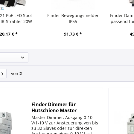
21 PoE LED Spot
Finder Bewegungsmelder
Finder Däm
IR-Strahler 20W
IP55
passend fü
 LINE Poe 850nm
outdo
20,17 € *
91,73 € *
49
von
2
Finder Dimmer für
Hutschiene Master
Master-Dimmer, Ausgang 0-10
V/1-10 V zur Ansteuerung von bis
zu 32 Slaves oder zur direkten
Ansteuerung einer 0-10 V-Last