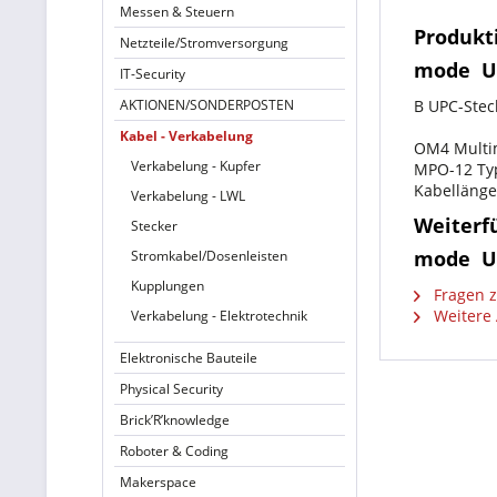
Messen & Steuern
Produkti
Netzteile/Stromversorgung
mode  
IT-Security
AKTIONEN/SONDERPOSTEN
B UPC-Stec
Kabel - Verkabelung
OM4 Multi
Verkabelung - Kupfer
MPO-12 Typ
Kabellänge
Verkabelung - LWL
Weiterfü
Stecker
mode  
Stromkabel/Dosenleisten
Kupplungen
Fragen z
Weitere A
Verkabelung - Elektrotechnik
Elektronische Bauteile
Physical Security
Brick’R’knowledge
Roboter & Coding
Makerspace