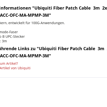
nformationen "Ubiquiti Fiber Patch Cable  3m  2
UACC-OFC-MA-MPMP-3M"
kern, entwickelt für 100G-Anwendungen.
mode-Faser
 B UPC-Stecker
: 3m
hrende Links zu "Ubiquiti Fiber Patch Cable  3m 
UACC-OFC-MA-MPMP-3M"
um Artikel?
rtikel von Ubiquiti