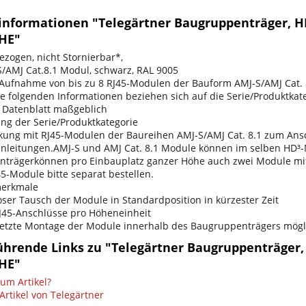
informationen "Telegärtner Baugruppenträger, HD
1HE"
ezogen, nicht Stornierbar*,
S/AMJ Cat.8.1 Modul, schwarz, RAL 9005
Aufnahme von bis zu 8 RJ45-Modulen der Bauform AMJ-S/AMJ Cat. 8
ie folgenden Informationen beziehen sich auf die Serie/Produktkate
e Datenblatt maßgeblich
ng der Serie/Produktkategorie
kung mit RJ45-Modulen der Baureihen AMJ-S/AMJ Cat. 8.1 zum Ansc
nleitungen.AMJ-S und AMJ Cat. 8.1 Module können im selben HD³-
trägerkönnen pro Einbauplatz ganzer Höhe auch zwei Module mi
5-Module bitte separat bestellen.
merkmale
ser Tausch der Module in Standardposition in kürzester Zeit
RJ45-Anschlüsse pro Höheneinheit
etzte Montage der Module innerhalb des Baugruppenträgers mögl
ührende Links zu "Telegärtner Baugruppenträger, 
1HE"
um Artikel?
Artikel von Telegärtner