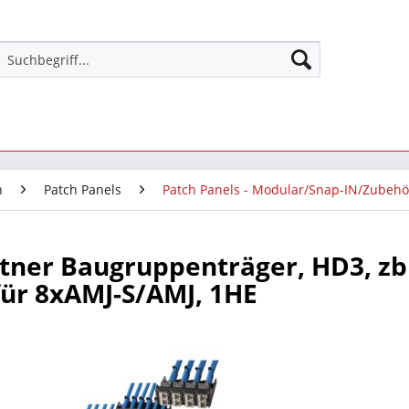
n
Patch Panels
Patch Panels - Modular/Snap-IN/Zubehö
tner Baugruppenträger, HD3, zb
ür 8xAMJ-S/AMJ, 1HE