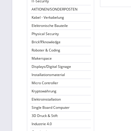
IT-Security
AKTIONEN/SONDERPOSTEN
Kabel - Verkabelung
Elektronische Bauteile
Physical Security
Brick’R’knowledge
Roboter & Coding
Makerspace
Displays/Digital Signage
Installationsmaterial
Micro Controller
Kryptowährung
Elektroinstallation
Single Board Computer
3D Druck & Stift
Industrie 4.0