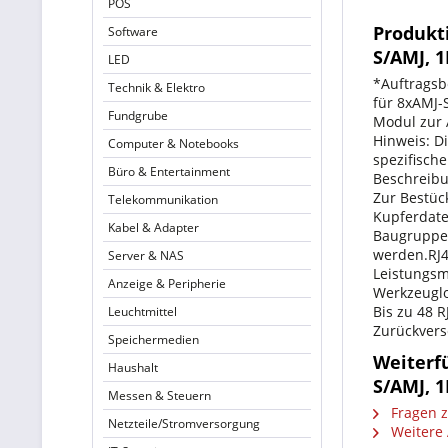
POS
Produkt
Software
S/AMJ, 
LED
*Auftragsb
Technik & Elektro
für 8xAMJ-
Fundgrube
Modul zur 
Hinweis: D
Computer & Notebooks
spezifisch
Büro & Entertainment
Beschreibu
Zur Bestüc
Telekommunikation
Kupferdate
Kabel & Adapter
Baugruppen
werden.RJ4
Server & NAS
Leistungs
Anzeige & Peripherie
Werkzeuglo
Bis zu 48 
Leuchtmittel
Zurückvers
Speichermedien
Weiterf
Haushalt
S/AMJ, 
Messen & Steuern
Fragen z
Netzteile/Stromversorgung
Weitere 