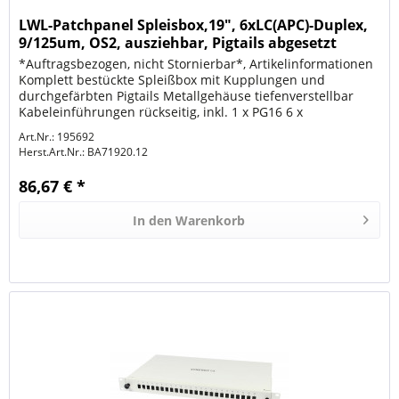
LWL-Patchpanel Spleisbox,19", 6xLC(APC)-Duplex,
9/125um, OS2, ausziehbar, Pigtails abgesetzt
*Auftragsbezogen, nicht Stornierbar*, Artikelinformationen
Komplett bestückte Spleißbox mit Kupplungen und
durchgefärbten Pigtails Metallgehäuse tiefenverstellbar
Kabeleinführungen rückseitig, inkl. 1 x PG16 6 x
selbstklebende...
Art.Nr.: 195692
Herst.Art.Nr.:
BA71920.12
86,67 € *
In den
Warenkorb