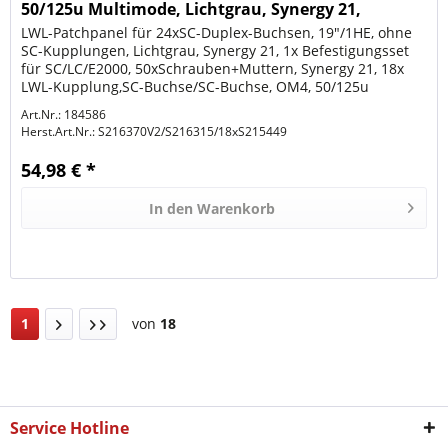
50/125u Multimode, Lichtgrau, Synergy 21,
LWL-Patchpanel für 24xSC-Duplex-Buchsen, 19"/1HE, ohne
SC-Kupplungen, Lichtgrau, Synergy 21, 1x Befestigungsset
für SC/LC/E2000, 50xSchrauben+Muttern, Synergy 21, 18x
LWL-Kupplung,SC-Buchse/SC-Buchse, OM4, 50/125u
Multimode, duplex, PVC,...
Art.Nr.: 184586
Herst.Art.Nr.:
S216370V2/S216315/18xS215449
54,98 € *
In den
Warenkorb
1
von
18
Service Hotline