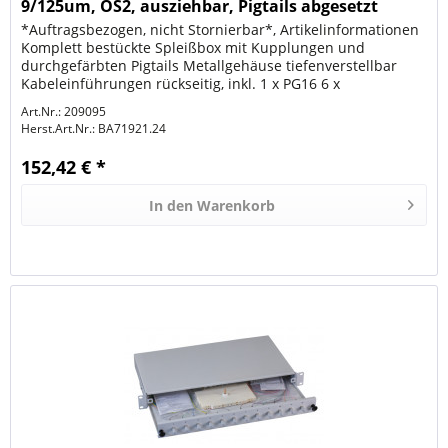
9/125um, OS2, ausziehbar, Pigtails abgesetzt
*Auftragsbezogen, nicht Stornierbar*, Artikelinformationen
Komplett bestückte Spleißbox mit Kupplungen und
durchgefärbten Pigtails Metallgehäuse tiefenverstellbar
Kabeleinführungen rückseitig, inkl. 1 x PG16 6 x
selbstklebende...
Art.Nr.: 209095
Herst.Art.Nr.:
BA71921.24
152,42 € *
In den
Warenkorb