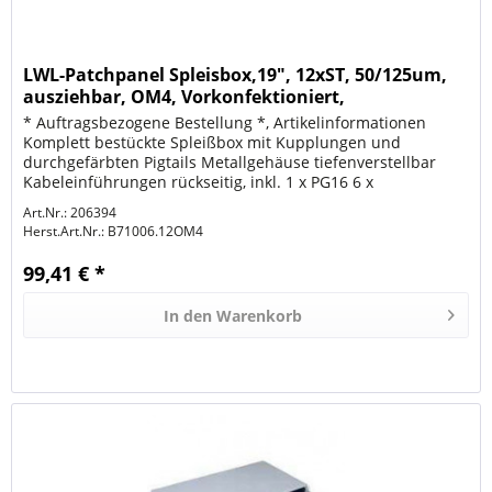
LWL-Patchpanel Spleisbox,19", 12xST, 50/125um,
ausziehbar, OM4, Vorkonfektioniert,
* Auftragsbezogene Bestellung *, Artikelinformationen
Komplett bestückte Spleißbox mit Kupplungen und
durchgefärbten Pigtails Metallgehäuse tiefenverstellbar
Kabeleinführungen rückseitig, inkl. 1 x PG16 6 x
selbstklebende Faserführung...
Art.Nr.: 206394
Herst.Art.Nr.:
B71006.12OM4
99,41 € *
In den
Warenkorb