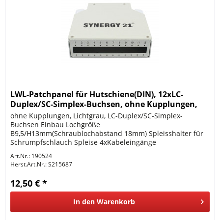
LWL-Patchpanel für Hutschiene(DIN), 12xLC-
Duplex/SC-Simplex-Buchsen, ohne Kupplungen,
Lichtgrau, Syn
ohne Kupplungen, Lichtgrau, LC-Duplex/SC-Simplex-
Buchsen Einbau Lochgröße
B9,5/H13mm(Schraublochabstand 18mm) Spleisshalter für
Schrumpfschlauch Spleise 4xKabeleingänge
möglich(Schräg/gerade nach unten/oben) incl. PG11
Art.Nr.: 190524
Verschraubungen(2x...
Herst.Art.Nr.:
S215687
12,50 € *
In den
Warenkorb