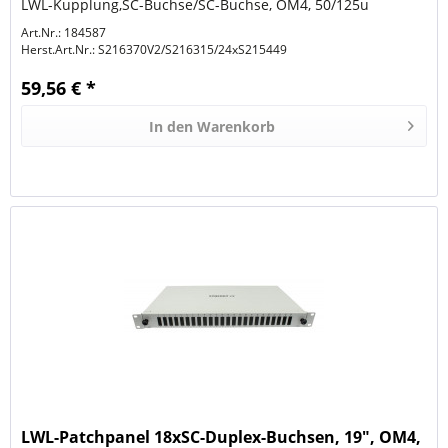
LWL-Kupplung,SC-Buchse/SC-Buchse, OM4, 50/125u
Multimode, duplex, PVC,...
Art.Nr.: 184587
Herst.Art.Nr.:
S216370V2/S216315/24xS215449
59,56 € *
In den
Warenkorb
LWL-Patchpanel 18xSC-Duplex-Buchsen, 19", OM4,