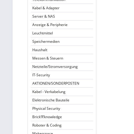
Kabel & Adapter
Server & NAS
Anzeige & Peripherie
Leuchtmittel
Speichermedien
Haushalt
Messen & Steuern
Netzteile/Stromversorgung
IT-Security
AKTIONEN/SONDERPOSTEN
Kabel - Verkabelung
Elektronische Bauteile
Physical Security
Brick’R’knowledge
Roboter & Coding
Makerspace