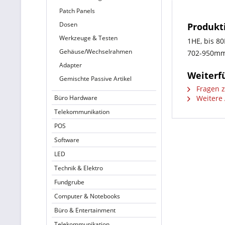
Patch Panels
Dosen
Produkt
Werkzeuge & Testen
1HE, bis 8
Gehäuse/Wechselrahmen
702-950mm(
Adapter
Weiterf
Gemischte Passive Artikel
Fragen z
Büro Hardware
Weitere A
Telekommunikation
POS
Software
LED
Technik & Elektro
Fundgrube
Computer & Notebooks
Büro & Entertainment
Telekommunikation