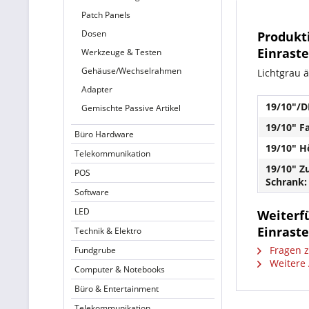
Patch Panels
Dosen
Produkt
Einrast
Werkzeuge & Testen
Gehäuse/Wechselrahmen
Lichtgrau 
Adapter
19/10"/DI
Gemischte Passive Artikel
19/10" F
Büro Hardware
19/10" H
Telekommunikation
19/10" Z
POS
Schrank:
Software
LED
Weiterfü
Einrast
Technik & Elektro
Fragen z
Fundgrube
Weitere 
Computer & Notebooks
Büro & Entertainment
Telekommunikation