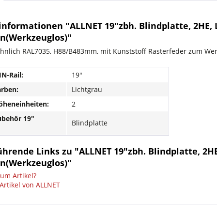
informationen "ALLNET 19"zbh. Blindplatte, 2HE, 
en(Werkzeuglos)"
ähnlich RAL7035, H88/B483mm, mit Kunststoff Rasterfeder zum Werk
N-Rail:
19"
arben:
Lichtgrau
öheneinheiten:
2
ubehör 19"
Blindplatte
hrende Links zu "ALLNET 19"zbh. Blindplatte, 2HE
en(Werkzeuglos)"
um Artikel?
Artikel von ALLNET