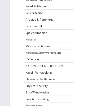
Kabel & Adapter
Server & NAS
Anzeige & Peripherie
Leuchtmittel
Speichermedien
Haushalt
Messen & Steuern
Netzteile/Stromversorgung
IT-Security
AKTIONEN/SONDERPOSTEN
Kabel - Verkabelung
Elektronische Bauteile
Physical Security
Brick’R’knowledge
Roboter & Coding
Makerspace