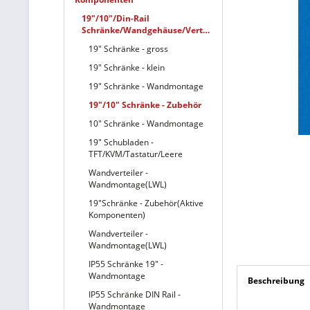
19"/10"/Din-Rail
Schränke/Wandgehäuse/Verteiler
19" Schränke - gross
19" Schränke - klein
19" Schränke - Wandmontage
19"/10" Schränke - Zubehör
10" Schränke - Wandmontage
19" Schubladen -
TFT/KVM/Tastatur/Leere
Wandverteiler -
Wandmontage(LWL)
19"Schränke - Zubehör(Aktive
Komponenten)
Wandverteiler -
Wandmontage(LWL)
IP55 Schränke 19" -
Wandmontage
Beschreibung
IP55 Schränke DIN Rail -
Wandmontage