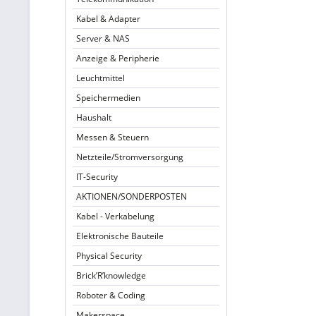
Kabel & Adapter
Server & NAS
Anzeige & Peripherie
Leuchtmittel
Speichermedien
Haushalt
Messen & Steuern
Netzteile/Stromversorgung
IT-Security
AKTIONEN/SONDERPOSTEN
Kabel - Verkabelung
Elektronische Bauteile
Physical Security
Brick’R’knowledge
Roboter & Coding
Makerspace