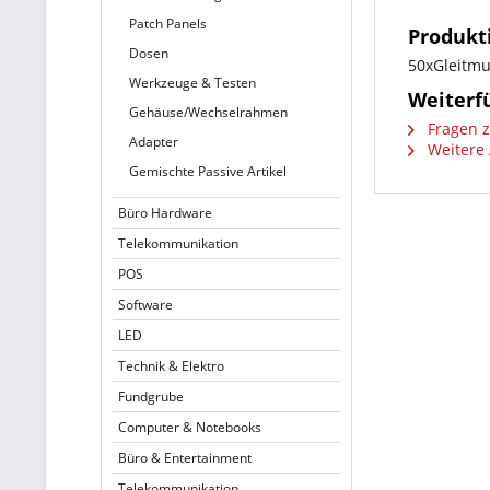
Patch Panels
Produkt
Dosen
50xGleitmu
Werkzeuge & Testen
Weiterf
Gehäuse/Wechselrahmen
Fragen z
Adapter
Weitere 
Gemischte Passive Artikel
Büro Hardware
Telekommunikation
POS
Software
LED
Technik & Elektro
Fundgrube
Computer & Notebooks
Büro & Entertainment
Telekommunikation