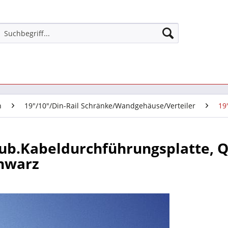
n
19"/10"/Din-Rail Schränke/Wandgehäuse/Verteiler
19
ub.Kabeldurchführungsplatte, Qu
chwarz