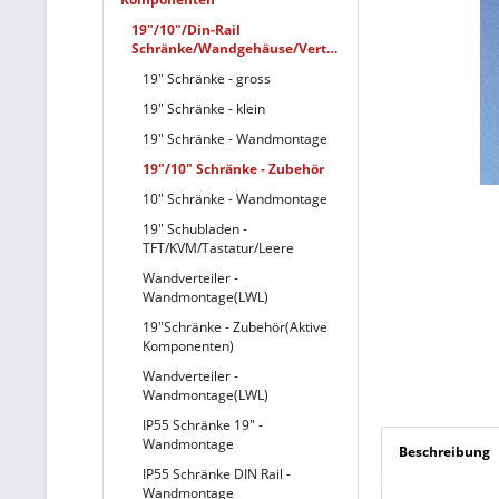
19"/10"/Din-Rail
Schränke/Wandgehäuse/Verteiler
19" Schränke - gross
19" Schränke - klein
19" Schränke - Wandmontage
19"/10" Schränke - Zubehör
10" Schränke - Wandmontage
19" Schubladen -
TFT/KVM/Tastatur/Leere
Wandverteiler -
Wandmontage(LWL)
19"Schränke - Zubehör(Aktive
Komponenten)
Wandverteiler -
Wandmontage(LWL)
IP55 Schränke 19" -
Wandmontage
Beschreibung
IP55 Schränke DIN Rail -
Wandmontage