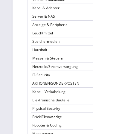
Kabel & Adapter
Server & NAS
Anzeige & Peripherie
Leuchtmittel
Speichermedien
Haushalt
Messen & Steuern
Netzteile/Stromversorgung
IT-Security
AKTIONEN/SONDERPOSTEN
Kabel - Verkabelung
Elektronische Bauteile
Physical Security
Brick’R’knowledge
Roboter & Coding
Makerspace