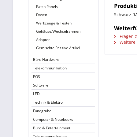
Produkti
Patch Panels
Schwarz R
Dosen
Werkzeuge & Testen
Weiterfü
Gehäuse/Wechselrahmen
Fragen z
Adapter
Weitere A
Gemischte Passive Artikel
Büro Hardware
Telekommunikation
POS
Software
LED
Technik & Elektro
Fundgrube
Computer & Notebooks
Büro & Entertainment
Telekommunikation