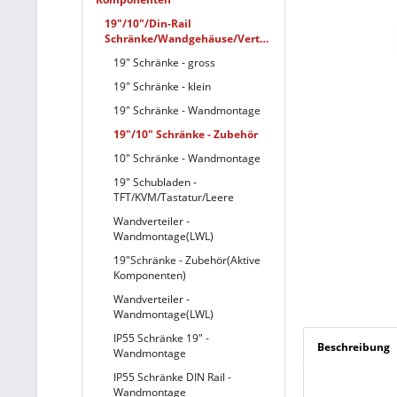
19"/10"/Din-Rail
Schränke/Wandgehäuse/Verteiler
19" Schränke - gross
19" Schränke - klein
19" Schränke - Wandmontage
19"/10" Schränke - Zubehör
10" Schränke - Wandmontage
19" Schubladen -
TFT/KVM/Tastatur/Leere
Wandverteiler -
Wandmontage(LWL)
19"Schränke - Zubehör(Aktive
Komponenten)
Wandverteiler -
Wandmontage(LWL)
IP55 Schränke 19" -
Beschreibung
Wandmontage
IP55 Schränke DIN Rail -
Wandmontage