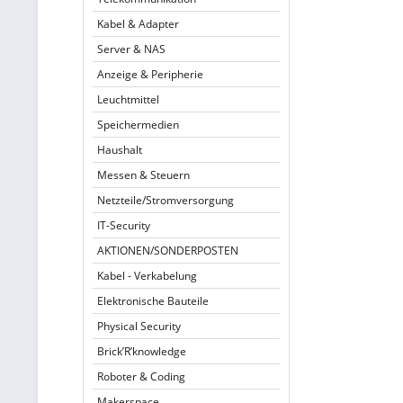
Kabel & Adapter
Server & NAS
Anzeige & Peripherie
Leuchtmittel
Speichermedien
Haushalt
Messen & Steuern
Netzteile/Stromversorgung
IT-Security
AKTIONEN/SONDERPOSTEN
Kabel - Verkabelung
Elektronische Bauteile
Physical Security
Brick’R’knowledge
Roboter & Coding
Makerspace