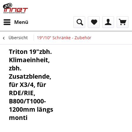
Menü
Übersicht
19"/10" Schränke - Zubehör
Triton 19"zbh.
Klimaeinheit,
zbh.
Zusatzblende,
für X3/4, für
RDE/RIE,
B800/T1000-
1200mm längs
monti