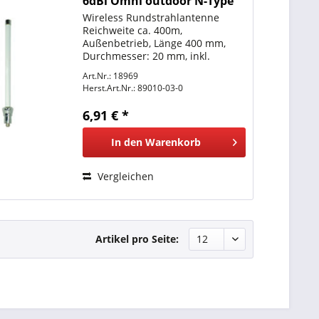
6dBi Omni outdoor N-Type
Wireless Rundstrahlantenne
Reichweite ca. 400m,
Außenbetrieb, Länge 400 mm,
Durchmesser: 20 mm, inkl.
Masthalter Anschluss: N-Type
Art.Nr.: 18969
Buchse
Herst.Art.Nr.:
89010-03-0
6,91 € *
In den
Warenkorb
Vergleichen
Artikel pro Seite: