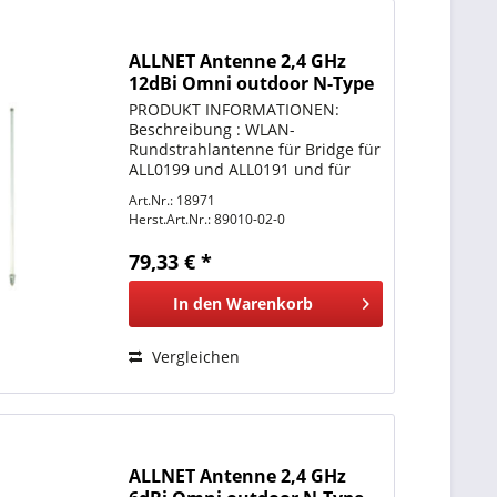
ALLNET Antenne 2,4 GHz
12dBi Omni outdoor N-Type
PRODUKT INFORMATIONEN:
Beschreibung : WLAN-
Rundstrahlantenne für Bridge für
ALL0199 und ALL0191 und für
ALL0191 Abstrahlwinkel: H360,
Art.Nr.: 18971
V15 Grad N-Typ-Buchse
Herst.Art.Nr.:
89010-02-0
Durchmesser: 20 mm, inkl.
Masthalter
79,33 € *
In den
Warenkorb
Vergleichen
ALLNET Antenne 2,4 GHz