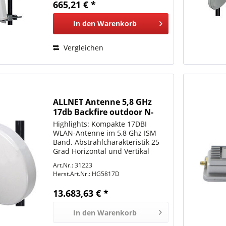
665,21 € *
Montage...
In den
Warenkorb
Vergleichen
ALLNET Antenne 5,8 GHz
17db Backfire outdoor N-
Type L-com
Highlights: Kompakte 17DBI
WLAN-Antenne im 5,8 Ghz ISM
Band. Abstrahlcharakteristik 25
Grad Horizontal und Vertikal
Frequenzbereich 5725-5850 MHZ
Art.Nr.: 31223
Ant.Bezeichnung HG5817D
Herst.Art.Nr.:
HG5817D
Abstrahlwinkel H25 Grad, V25
Grad Anschluss N-Type Buchse
13.683,63 € *
Die...
In den
Warenkorb