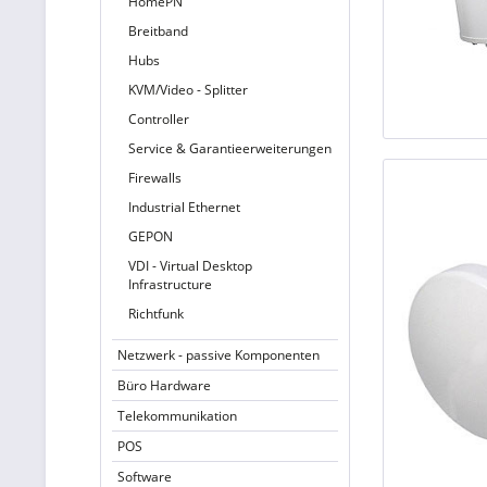
HomePN
Breitband
Hubs
KVM/Video - Splitter
Controller
Service & Garantieerweiterungen
Firewalls
Industrial Ethernet
GEPON
VDI - Virtual Desktop
Infrastructure
Richtfunk
Netzwerk - passive Komponenten
Büro Hardware
Telekommunikation
POS
Software