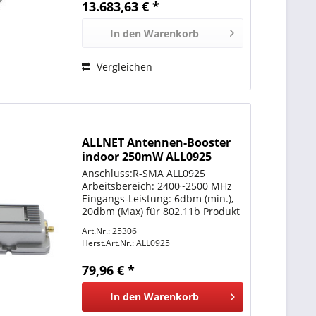
13.683,63 € *
Performance Parabolic...
In den
Warenkorb
Vergleichen
ALLNET Antennen-Booster
indoor 250mW ALL0925
2,4GHz
Anschluss:R-SMA ALL0925
Arbeitsbereich: 2400~2500 MHz
Eingangs-Leistung: 6dbm (min.),
20dbm (Max) für 802.11b Produkt
6mw (min.) 100mW (Max) für
Art.Nr.: 25306
802.11b/b Produkt
Herst.Art.Nr.:
ALL0925
Augangsleistung: 250mW für
802.11b Sende-Gewinn: 17dbm
79,96 € *
nominal für 802.11b...
In den
Warenkorb