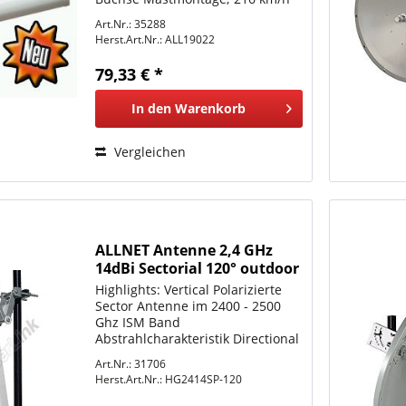
Windlast; Mechanisch hoch/tief
Art.Nr.: 35288
schwenkbar +10° -15°; Impedanz
Herst.Art.Nr.:
ALL19022
50 Ohm; Maße 560 x 89 x 50 mm;
Gewicht 0,6 kg;
79,33 € *
In den
Warenkorb
Vergleichen
ALLNET Antenne 2,4 GHz
14dBi Sectorial 120° outdoor
N-Type L-com
Highlights: Vertical Polarizierte
Sector Antenne im 2400 - 2500
Ghz ISM Band
Abstrahlcharakteristik Directional
= Richtantenne Bezeichnung
Art.Nr.: 31706
HG2414SP-120 Abstrahlwinkel
Herst.Art.Nr.:
HG2414SP-120
120° Grad Horizontal und 15°
Vertikal Anschluss N-Type Buchse