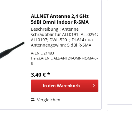
ALLNET Antenne 2,4 GHz
5dBi Omni indoor R-SMA
Beschreibung : Antenne
schraubbar für ALL0191; ALL0291;
ALL0197; DWL-520+; DI-614+ ua.
Antennengewinn: 5 dBi R-SMA
Anschluß
Art.Nr.: 21483
Herst.Art.Nr.:
ALL-ANT24-OMNI-RSMA-5-
B
3,40 € *
In den
Warenkorb
Vergleichen