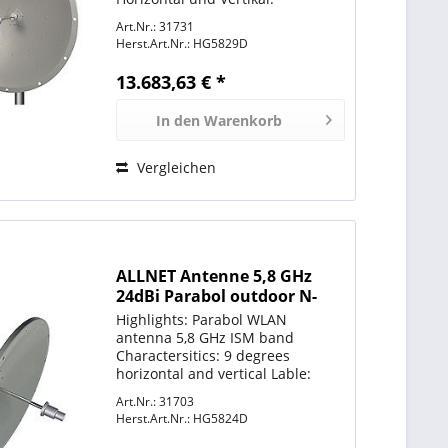
Abstrahlwinkel H6 Grad, V6 Grad
Art.Nr.: 31731
Anschluss N-Type Buchse
Herst.Art.Nr.:
HG5829D
Windlast 200 km/h Die HyperGain
5.8GHz High Performance
13.683,63 € *
Parabolic Dish...
In den
Warenkorb
Vergleichen
ALLNET Antenne 5,8 GHz
24dBi Parabol outdoor N-
Type L-com
Highlights: Parabol WLAN
antenna 5,8 GHz ISM band
Charactersitics: 9 degrees
horizontal and vertical Lable:
HG5824D Radiation angle: H9
Art.Nr.: 31703
degree, V9 degree N-Type port
Herst.Art.Nr.:
HG5824D
Überragende Leistung Die
HyperGain 5.8GHz High