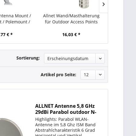
Antenna Mount /
Allnet Wand/Masthalterung
Ubiquiti Na
 / Polemount /
für Outdoor Access Points
antenna 11dBi
asten
mit Schwenk-/Neigefunktion
M
,77 € *
16,03 € *
90,
Sortierung:
Artikel pro Seite:
ALLNET Antenne 5,8 GHz
29dBi Parabol outdoor N-
Type L-com
Highlights: Parabol WLAN-
Antenne im 5,8 Ghz ISM Band
Abstrahlcharakteristik 6 Grad
Horizontal und Vertikal.