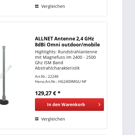
Vergleichen
ALLNET Antenne 2,4 GHz
8dBi Omni outdoor/mobile
N-Type mit Magnetfuß L-
Highlights: Rundstrahlantenne
com
mit Magnefuss im 2400 - 2500
Ghz ISM Band
Abstrahlcharakteristik
Omnidirectional =
Art.Nr.: 22246
Rundstrahlantenne
Herst.Art.Nr.:
HG2409MGU-NF
Abstrahlwinkel 360° Horizontal -
15° Vertikal Anschluss N-Type
129,27 € *
Buchse Montage Magnetfuss-
Standmontage High...
In den
Warenkorb
Vergleichen