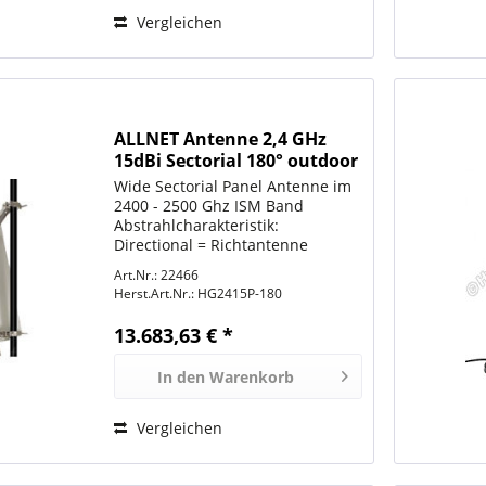
Vergleichen
ALLNET Antenne 2,4 GHz
15dBi Sectorial 180° outdoor
N-Type L-com
Wide Sectorial Panel Antenne im
2400 - 2500 Ghz ISM Band
Abstrahlcharakteristik:
Directional = Richtantenne
Bezeichnung: HG2415P
Art.Nr.: 22466
Abstrahlwinkel: 180° Grad
Herst.Art.Nr.:
HG2415P-180
Horizontal und 10° Vertikal
Anschluss: N-Type Buchse
13.683,63 € *
Montage = Mastemontage...
In den
Warenkorb
Vergleichen