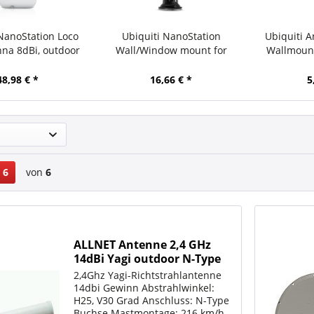
 NanoStation Loco
Ubiquiti NanoStation
Ubiquiti 
na 8dBi, outdoor
Wall/Window mount for
Wallmount
ient 2,4GHz
NSM2/NSM5/locoM2/
M
48,98 € *
16,66 € *
5
6
von
6
ALLNET Antenne 2,4 GHz
14dBi Yagi outdoor N-Type
2,4Ghz Yagi-Richtstrahlantenne
14dbi Gewinn Abstrahlwinkel:
H25, V30 Grad Anschluss: N-Type
Buchse Mastmontage; 216 km/h