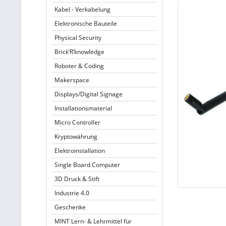
Kabel - Verkabelung
Elektronische Bauteile
Physical Security
Brick’R’knowledge
Roboter & Coding
Makerspace
Displays/Digital Signage
Installationsmaterial
Micro Controller
Kryptowährung
Elektroinstallation
Single Board Computer
3D Druck & Stift
Industrie 4.0
Geschenke
MINT Lern- & Lehrmittel für