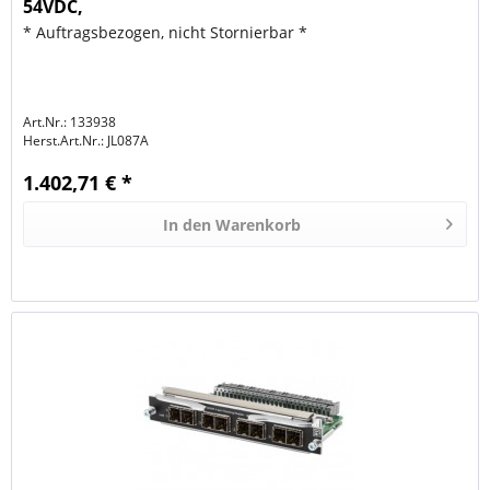
54VDC,
* Auftragsbezogen, nicht Stornierbar *
Art.Nr.: 133938
Herst.Art.Nr.:
JL087A
1.402,71 € *
In den
Warenkorb