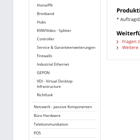
HomePN
Produkt
Breitband
* Auftrags
Hubs
KVM/Video - Splitter
Weiterf
Controller
Fragen z
Weitere 
Service & Garantieerweiterungen
Firewalls
Industrial Ethernet
GEPON
VDI - Virtual Desktop
Infrastructure
Richtfunk
Netzwerk - passive Komponenten
Büro Hardware
Telekommunikation
POS