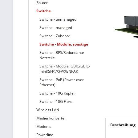
Router
Switche
Switche - unmanaged
Switche - managed
Switche - Zubehör
Switche - Module, sonstige
Switche - RPS/Redundante
Netzteile
Switche - Module, GBIC/GBIC-
mini(SFP)/XFP/XENPAK
Switche - PoE (Power over
Ethernet)
Switche - 10G Kupfer
Switche - 10G Fibre
Wireless LAN
Medienkonverter
Beschreibung
Modems
Powerline