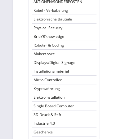
AKTIONEN/SONDERPOSTEN
Kabel - Verkabelung
Elektronische Bauteile
Physical Security
Brick’R’knowledge
Roboter & Coding
Makerspace
Displays/Digital Signage
Installationsmaterial
Micro Controller
Kryptowährung
Elektroinstallation
Single Board Computer
3D Druck & Stift
Industrie 4.0
Geschenke