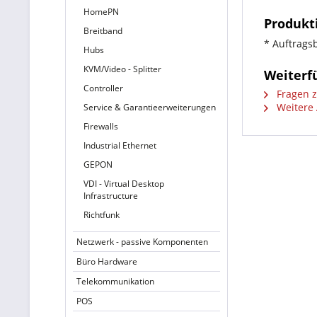
HomePN
Produkt
Breitband
* Auftrags
Hubs
KVM/Video - Splitter
Weiterf
Controller
Fragen z
Weitere 
Service & Garantieerweiterungen
Firewalls
Industrial Ethernet
GEPON
VDI - Virtual Desktop
Infrastructure
Richtfunk
Netzwerk - passive Komponenten
Büro Hardware
Telekommunikation
POS