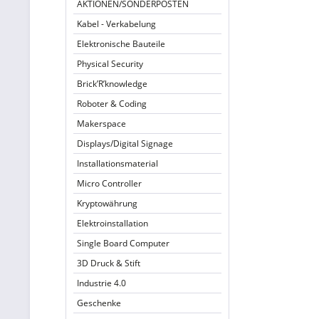
AKTIONEN/SONDERPOSTEN
Kabel - Verkabelung
Elektronische Bauteile
Physical Security
Brick’R’knowledge
Roboter & Coding
Makerspace
Displays/Digital Signage
Installationsmaterial
Micro Controller
Kryptowährung
Elektroinstallation
Single Board Computer
3D Druck & Stift
Industrie 4.0
Geschenke