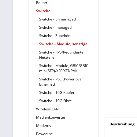
Router
Switche
Switche - unmanaged
Switche - managed
Switche - Zubehör
Switche - Module, sonstige
Switche - RPS/Redundante
Netzteile
Switche - Module, GBIC/GBIC-
mini(SFP)/XFP/XENPAK
Switche - PoE (Power over
Ethernet)
Switche - 10G Kupfer
Switche - 10G Fibre
Wireless LAN
Medienkonverter
Beschreibung
Modems
Powerline