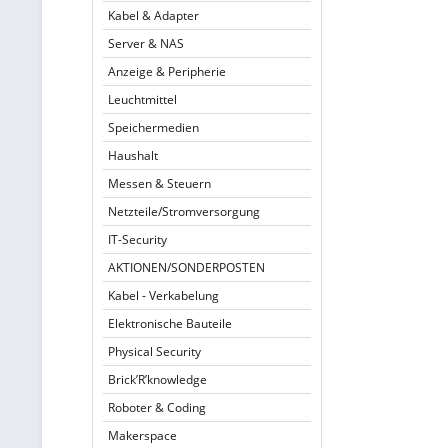
Kabel & Adapter
Server & NAS
Anzeige & Peripherie
Leuchtmittel
Speichermedien
Haushalt
Messen & Steuern
Netzteile/Stromversorgung
IT-Security
AKTIONEN/SONDERPOSTEN
Kabel - Verkabelung
Elektronische Bauteile
Physical Security
Brick’R’knowledge
Roboter & Coding
Makerspace