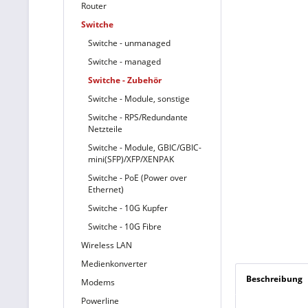
Router
Switche
Switche - unmanaged
Switche - managed
Switche - Zubehör
Switche - Module, sonstige
Switche - RPS/Redundante
Netzteile
Switche - Module, GBIC/GBIC-
mini(SFP)/XFP/XENPAK
Switche - PoE (Power over
Ethernet)
Switche - 10G Kupfer
Switche - 10G Fibre
Wireless LAN
Medienkonverter
Beschreibung
Modems
Powerline