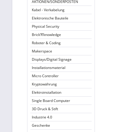
AKTIONEN/SONDERPOSTEN
Kabel - Verkabelung
Elektronische Bauteile
Physical Security
Brick’R’knowledge
Roboter & Coding
Makerspace
Displays/Digital Signage
Installationsmaterial
Micro Controller
Kryptowährung
Elektroinstallation
Single Board Computer
3D Druck & Stift
Industrie 4.0
Geschenke