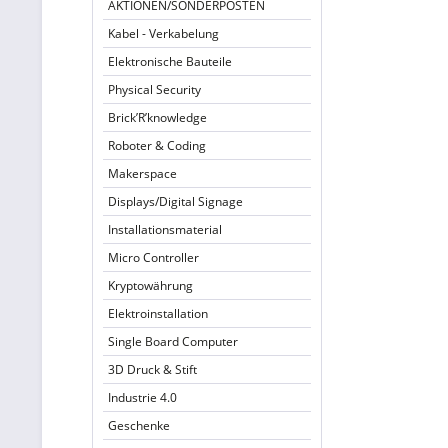
AKTIONEN/SONDERPOSTEN
Kabel - Verkabelung
Elektronische Bauteile
Physical Security
Brick’R’knowledge
Roboter & Coding
Makerspace
Displays/Digital Signage
Installationsmaterial
Micro Controller
Kryptowährung
Elektroinstallation
Single Board Computer
3D Druck & Stift
Industrie 4.0
Geschenke