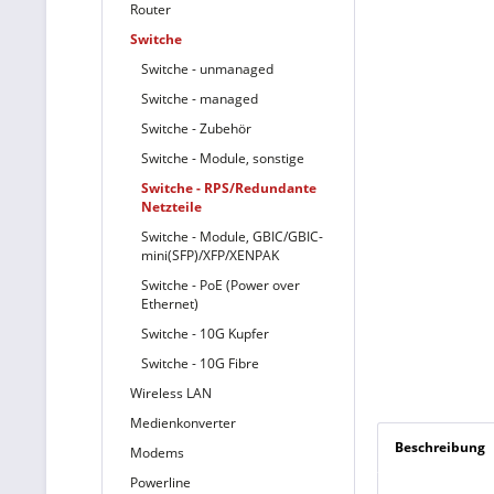
Router
Switche
Switche - unmanaged
Switche - managed
Switche - Zubehör
Switche - Module, sonstige
Switche - RPS/Redundante
Netzteile
Switche - Module, GBIC/GBIC-
mini(SFP)/XFP/XENPAK
Switche - PoE (Power over
Ethernet)
Switche - 10G Kupfer
Switche - 10G Fibre
Wireless LAN
Medienkonverter
Beschreibung
Modems
Powerline