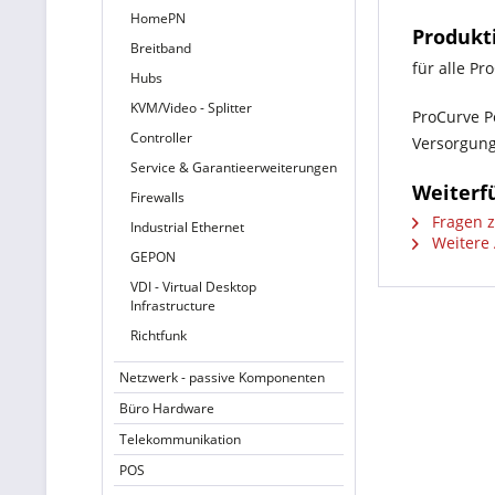
HomePN
Produkt
Breitband
für alle Pr
Hubs
KVM/Video - Splitter
ProCurve P
Controller
Versorgung 
Service & Garantieerweiterungen
Weiterf
Firewalls
Fragen z
Industrial Ethernet
Weitere 
GEPON
VDI - Virtual Desktop
Infrastructure
Richtfunk
Netzwerk - passive Komponenten
Büro Hardware
Telekommunikation
POS